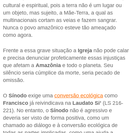
cultural e espiritual, pois a terra não é um lugar ou
um objeto, mas sujeito, a Mãe-Terra, a qual as
multinacionais cortam as veias e fazem sangrar.
Nunca o povo amazônico esteve tão ameaçado
como agora.
Frente a essa grave situação a
Igreja
não pode calar
e precisa denunciar profeticamente essas injustiças
que afetam a
Amazônia
e todo o planeta. Seu
silêncio seria cúmplice da morte, seria pecado de
omissão.
O
Sínodo
exige uma
conversão ecológica
como
Francisco
já reivindicava na
Laudato Si’
(LS 216-
221). No entanto, o
Sínodo
não é agressivo e
deveria ser visto de forma positiva, como um
chamado ao diálogo e à conversão ecológica de
todas as partes implicadas, como uma ajuda a