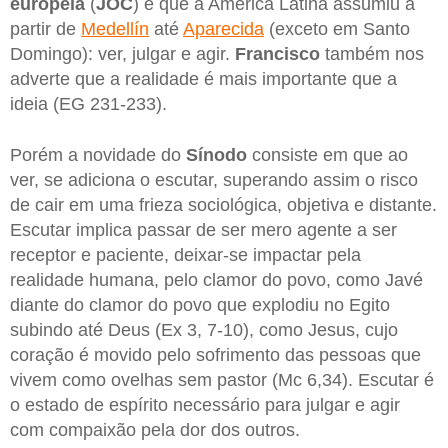
europeia
(
JOC
) e que a América Latina assumiu a
partir de
Medellín
até
Aparecida
(exceto em Santo
Domingo): ver, julgar e agir.
Francisco
também nos
adverte que a realidade é mais importante que a
ideia (EG 231-233).
Porém a novidade do
Sínodo
consiste em que ao
ver, se adiciona o escutar, superando assim o risco
de cair em uma frieza sociológica, objetiva e distante.
Escutar implica passar de ser mero agente a ser
receptor e paciente, deixar-se impactar pela
realidade humana, pelo clamor do povo, como Javé
diante do clamor do povo que explodiu no Egito
subindo até Deus (Ex 3, 7-10), como Jesus, cujo
coração é movido pelo sofrimento das pessoas que
vivem como ovelhas sem pastor (Mc 6,34). Escutar é
o estado de espírito necessário para julgar e agir
com compaixão pela dor dos outros.