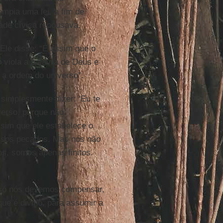
ompia uma lei, a fim de
dade cívica repousava.
 Ele disse: “É assim que o
 viola a palavra de Deus e
 a ordem do universo”.
simplesmente dizer: ‘Eu te
iverso, porque não
ssim que ele estabelece o
ssos pecados. Mas nós não
os, somos apenas finitos.
“só nós devemos compensar,
ue é divino, para assumir a