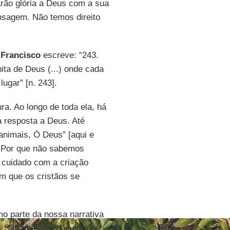
rão glória a Deus com a sua
nsagem. Não temos direito
,
Francisco
escreve: “243.
ita de Deus (...) onde cada
ugar” [n. 243].
ra. Ao longo de toda ela, há
a resposta a Deus. Até
animais, Ó Deus” [aqui e
: “Por que não sabemos
o cuidado com a criação
m que os cristãos se
o parte da nossa narrativa
. Sabemos que Deus criou