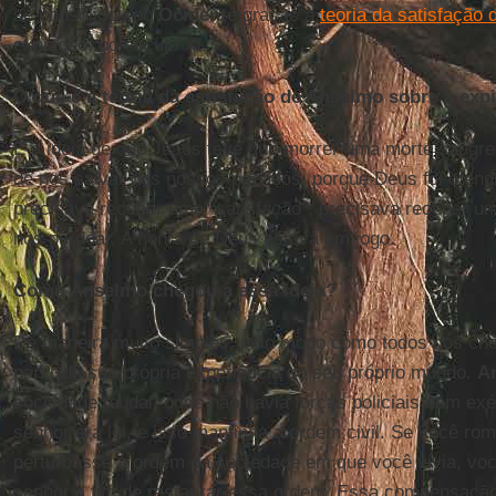
se consolidou no
Ocidente
graças à
teoria da satisfação
expiação, no século XI.
O que é a teoria da satisfação de Anselmo sobre a exp
É a ideia de que Jesus teve que morrer uma morte sangren
de nos salvar dos nossos pecados, porque Deus foi ofend
precisava receber uma “satisfação”, precisava receber 
nos perdoar. A honra de Deus estava em jogo.
Como Anselmo chegou a essa ideia?
De maneira muito simples, pelo modo como todos nós ch
partir da sua própria experiência no seu próprio mundo.
A
sociedade feudal, onde não havia forças policiais nem exé
senhor era lei, e isso mantinha a ordem civil. Se você ro
perturbasse a ordem da sociedade em que você vivia, voc
senhor a fim de restaurar essa ordem. Essa compensaçã