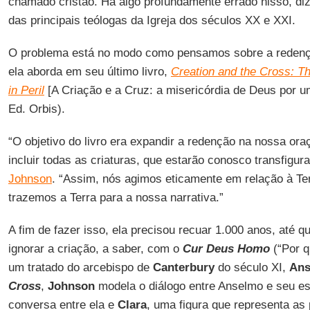
chamado cristão. Há algo profundamente errado nisso, di
das principais teólogas da Igreja dos séculos XX e XXI.
O problema está no modo como pensamos sobre a redençã
ela aborda em seu último livro,
Creation and the Cross: Th
in Peril
[A Criação e a Cruz: a misericórdia de Deus por u
Ed. Orbis).
“O objetivo do livro era expandir a redenção na nossa ora
incluir todas as criaturas, que estarão conosco transfigur
Johnson
. “Assim, nós agimos eticamente em relação à Te
trazemos a Terra para a nossa narrativa.”
A fim de fazer isso, ela precisou recuar 1.000 anos, até 
ignorar a criação, a saber, com o
Cur Deus Homo
(“Por q
um tratado do arcebispo de
Canterbury
do século XI,
Ans
Cross
,
Johnson
modela o diálogo entre Anselmo e seu e
conversa entre ela e
Clara
, uma figura que representa a