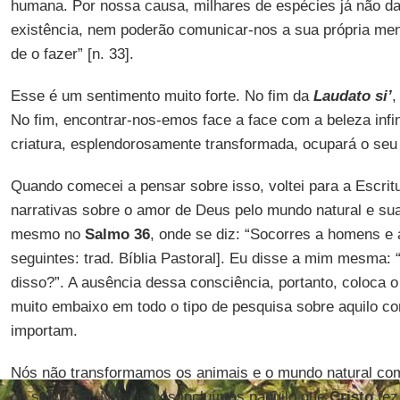
humana. Por nossa causa, milhares de espécies já não da
existência, nem poderão comunicar-nos a sua própria me
de o fazer” [n. 33].
Esse é um sentimento muito forte. No fim da
Laudato si’
No fim, encontrar-nos-emos face a face com a beleza infin
criatura, esplendorosamente transformada, ocupará o seu l
Quando comecei a pensar sobre isso, voltei para a Escritu
narrativas sobre o amor de Deus pelo mundo natural e su
mesmo no
Salmo 36
, onde se diz: “Socorres a homens e 
seguintes: trad. Bíblia Pastoral]. Eu disse a mim mesma
disso?”. A ausência dessa consciência, portanto, coloca 
muito embaixo em todo o tipo de pesquisa sobre aquilo co
importam.
Nós não transformamos os animais e o mundo natural com
de salvação. Nós não os incluímos naquilo que
Cristo
fez