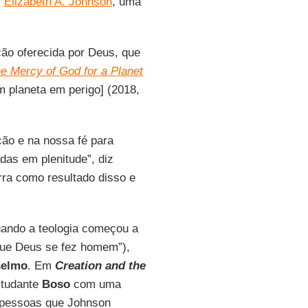
z
Elizabeth A. Johnson
, uma
o oferecida por Deus, que
e Mercy of God for a Planet
m planeta em perigo] (2018,
ção e na nossa fé para
adas em plenitude”, diz
rra como resultado disso e
quando a teologia começou a
ue Deus se fez homem”),
elmo
. Em
Creation and the
studante
Boso
com uma
s pessoas que Johnson