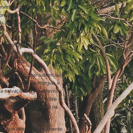
lmente sobre nós. Então, eu
considerar toda uma nova
 aquilo que é crucial para o
lugares que eu ia, alguém
 tudo isso, porque nós fomos
ssos pecados”.
ese, porque todos sabem que
tá em todas as liturgias e
a salvação ocorre através
m verdadeiro apego sobre a
ignificado da redenção na
foi que essa ideia realmente