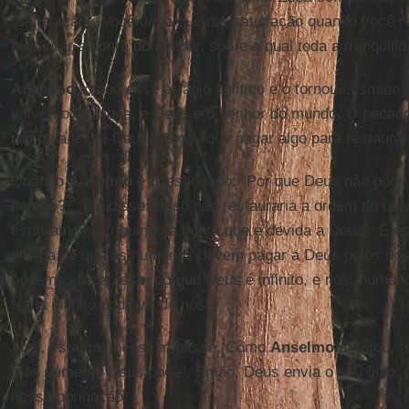
“satisfação”. Você tinha que dar satisfação quando você r
restaurar a honra do senhor, sobre a qual toda a tranquili
Anselmo
tomou esse arranjo político e o tornou cósmico.
universo funciona, e Deus é o senhor do mundo. O pecado
rompe a lei de Deus. Temos que pagar algo para restaurar
Quando
Anselmo
é questionado: “Por que Deus não pôde 
perdoo?’”, ele disse: “Isso não restauraria a ordem do un
estaríamos retribuindo a honra que é devida a Deus”. É a
dilema de que os humanos devem pagar a Deus pelos no
podemos fazer isso, porque Deus é infinito, e nós, human
Nada infinito pode vir de nós.
Aqui, estamos nesse impasse. Como
Anselmo
afirmou, 
mas somente Deus pode”. Então, Deus envia o seu filho, q
nossa obrigação.