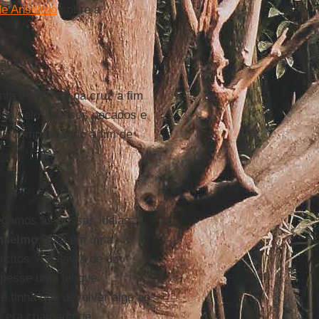
 de Anselmo
sobre a
iação?
ta e horrível na cruz a fim
ido pelos nossos pecados e
uma compensação a fim de
egamos às nossas ideias: a
nselmo
vivia em uma
rcitos. A palavra de um
mpesse uma lei que
ê tinha que devolver algo ao
o era chamada de