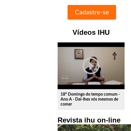
Vídeos IHU
play_circle_outline
18º Domingo do tempo comum -
Ano A - Dai-lhes vós mesmos de
comer
Revista ihu on-line