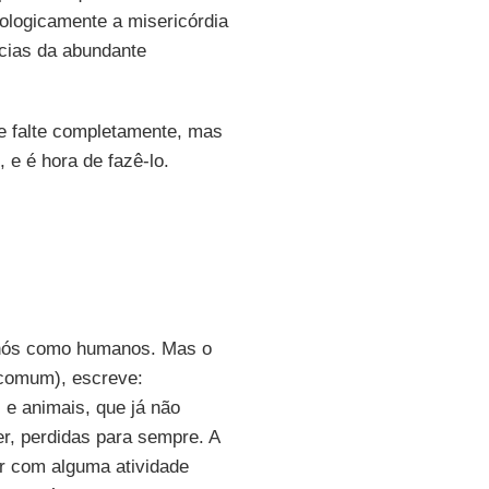
eologicamente a misericórdia
cias da abundante
ue falte completamente, mas
e é hora de fazê-lo.
m nós como humanos. Mas o
 comum), escreve:
e animais, que já não
r, perdidas para sempre. A
er com alguma atividade