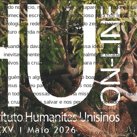
tudo no início, mas depois eles desaparecem. Tudo é tota
comecei a escrever um livro ambicioso para nos levar a 
teologia da redenção, começando do zero e trazendo à tona
futuro da vida neste planeta.
Quando eu dava palestras sobre essa ideia, em todos os 
inevitavelmente dizia: “Você está realmente errada sobre
salvos pela cruz, e Jesus morreu para nos salvar dos no
Alguém, em algum lugar, deu muito boas aulas de catequ
Jesus morreu para nos salvar dos nossos pecados. Isso es
em todas as nossas orações na missa. Essa ideia de que 
da cruz para nos salvar e nos perdoar dos pecados tem u
nossa imaginação coletiva. Mas isso reduz seriamente o s
Bíblia
judaica e no
Novo Testamento
.
Então, eu comecei a vasculhar por aí e o que eu descobri 