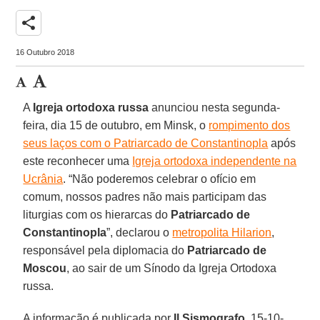
share
16 Outubro 2018
A
Igreja ortodoxa russa
anunciou nesta segunda-
feira, dia 15 de outubro, em Minsk, o
rompimento dos
seus laços com o Patriarcado de Constantinopla
após
este reconhecer uma
Igreja ortodoxa independente na
Ucrânia
. “Não poderemos celebrar o ofício em
comum, nossos padres não mais participam das
liturgias com os hierarcas do
Patriarcado de
Constantinopla
”, declarou o
metropolita Hilarion
,
responsável pela diplomacia do
Patriarcado de
Moscou
, ao sair de um Sínodo da Igreja Ortodoxa
russa.
A informação é publicada por
Il Sismografo
, 15-10-