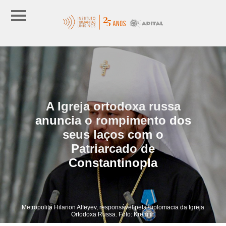
A Igreja ortodoxa russa
anuncia o rompimento dos
seus laços com o
Patriarcado de
Constantinopla
Metropolita Hilarion Alfeyev, responsável pela diplomacia da Igreja
Ortodoxa Russa. Foto: Kremlin