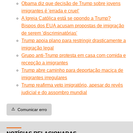
Obama diz que decisão de Trump sobre jovens
imigrantes é 'errada e cruel'
A Igreja Católica está se opondo a Trump?
Bispos dos EUA acusam propostas de imigração
de serem 'discriminatórias'
Trump apoia plano para restringir drasticamente a
imigração legal
Grupo anti-Trump protesta em casa com comida e
recepção a imigrantes
Trump abre caminho para deportação maciça de
imigrantes irregulares
Trump reafirma veto imigratório, apesar do revés
judicial e do assombro mundial
⚠️
Comunicar erro