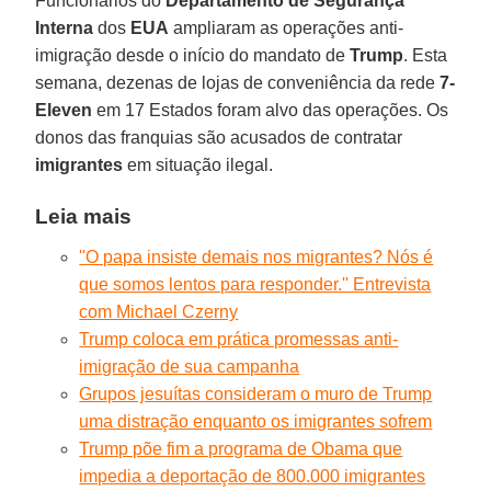
Funcionários do
Departamento de Segurança
Interna
dos
EUA
ampliaram as operações anti-
imigração desde o início do mandato de
Trump
. Esta
semana, dezenas de lojas de conveniência da rede
7-
Eleven
em 17 Estados foram alvo das operações. Os
donos das franquias são acusados de contratar
imigrantes
em situação ilegal.
Leia mais
''O papa insiste demais nos migrantes? Nós é
que somos lentos para responder.'' Entrevista
com Michael Czerny
Trump coloca em prática promessas anti-
imigração de sua campanha
Grupos jesuítas consideram o muro de Trump
uma distração enquanto os imigrantes sofrem
Trump põe fim a programa de Obama que
impedia a deportação de 800.000 imigrantes