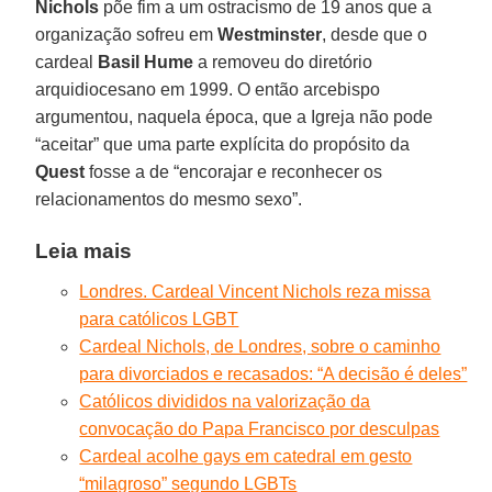
Nichols
põe fim a um ostracismo de 19 anos que a
organização sofreu em
Westminster
, desde que o
cardeal
Basil Hume
a removeu do diretório
arquidiocesano em 1999. O então arcebispo
argumentou, naquela época, que a Igreja não pode
“aceitar” que uma parte explícita do propósito da
Quest
fosse a de “encorajar e reconhecer os
relacionamentos do mesmo sexo”.
Leia mais
Londres. Cardeal Vincent Nichols reza missa
para católicos LGBT
Cardeal Nichols, de Londres, sobre o caminho
para divorciados e recasados: “A decisão é deles”
Católicos divididos na valorização da
convocação do Papa Francisco por desculpas
Cardeal acolhe gays em catedral em gesto
“milagroso” segundo LGBTs