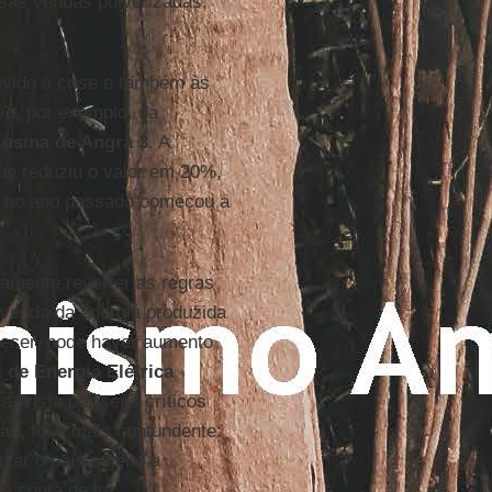
sas vendas pulverizadas,
evido à crise e também às
vo, por exemplo, da
a
usina de Angra 3
. A
e reduziu o valor em 20%,
ue no ano passado começou a
tamente reverter as regras
 venda da energia produzida
ntecer, pode haver aumento
 de Energia Elétrica
a, vista por seus críticos
as,
foi a mais contundente:
ar o país sujeito a
a conta de luz