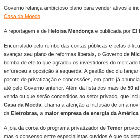
Governo relança ambicioso plano para vender ativos e incl
Casa da Moeda
.
A reportagem é de
Heloísa Mendonça
e publicada por
El 
Encurralado pelo rombo das contas públicas e pelas dificu
avançar seu plano de reformas liberais, o Governo de
Mic
bomba de efeito que agradou os investidores do mercado 
enfureceu a oposição à esquerda. A gestão decidiu lançar
pacote de privatização e concessões, em parte já anunciad
até pelo Governo anterior. Além da lista dos mais de
50 at
venda ou que serão concedidos ao setor privado, que incl
Casa da Moeda
, chama a atenção a inclusão de uma novi
da
Eletrobras,
a
maior empresa de energia da América 
A joia da coroa do programa privatizador de
Temer
provoc
mas o consenso entre especialistas ouvidos é que os det