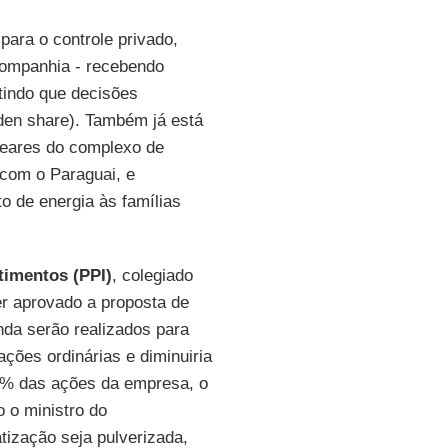
para o controle privado,
ompanhia - recebendo
tindo que decisões
den share). Também já está
cleares do complexo de
a com o Paraguai, e
o de energia às famílias
timentos (PPI)
, colegiado
er aprovado a proposta de
nda serão realizados para
ações ordinárias e diminuiria
9% das ações da empresa, o
 o ministro do
vatização seja pulverizada,