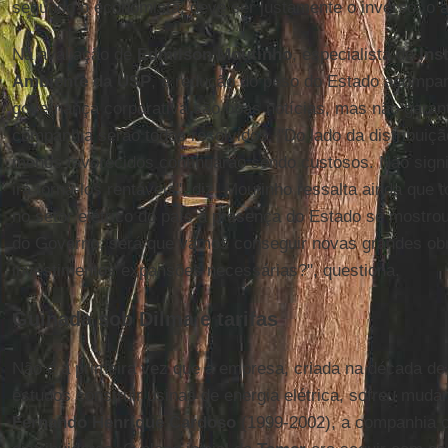
segundo o economista, deve ser justamente o inverso: o a
Na avaliação de
Edmilson Moutinho
, especialista do
Inst
Ambiente da USP
, a redução do peso do Estado acompa
governança corporativa são boas notícias, mas não garan
companhia serão todos resolvidos. "Do lado da distribuiç
menos favorecidos continuarão sendo custosos. Não signif
irá torná-los rentáveis", diz. Moutinho ressalta ainda que 
no setor elétrico do país a presença do Estado se mostro
do Governo, será que vamos conseguir novas grandes obr
investimentos expansões necessárias?", questiona.
Guinada sob Dilma e tarifas
Não é a primeira vez que a empresa, criada na década d
estudos construir usinas de energia elétrica, sofreu mud
Fernando Henrique Cardoso
(1999-2002), a companhia c