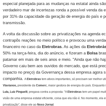
especial planejada para as mudanças na estatal ainda s
verdadeiro mar de incertezas ronda a possível venda da 
por 31% da capacidade da geração de energia do país e p
transmissão.
A volta da discussão sobre as privatizações na agenda ec
contrapôs reações no meio político e provocou uma verda
financeiro no caso da
Eletrobras.
As ações da
Eletrobrá
50% na terça-feira, dia do anúncio, e fizeram a
Bolsa
bras
patamar em mais de seis anos e meio. "Ainda que não haja
Governo caiu bem aos ouvidos do mercado, que está preci
impacto no preço) da Governança dessa empresa agora se
companhia.
A
Eletrobras
tem ativos importantes, só precisam ser melhor uti
Vlavianos,
presidente da
Comerc
, maior gestora de energia do país. Enquanto
Lula, Luiz Pinguelli
, pregava contra a proposta: "A
Eletrobras
tem um papel muit
visão de uma empresa estatal eficiente, coisa que ela não é. No momento, ela 
privatização", disse ele ao
Nexo Jornal
.