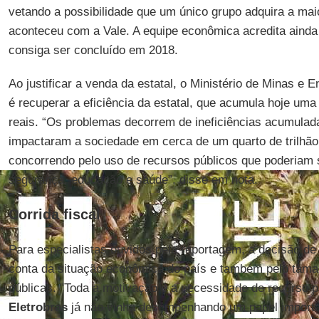
vetando a possibilidade que um único grupo adquira a ma
aconteceu com a Vale. A equipe econômica acredita ainda
consiga ser concluído em 2018.
Ao justificar a venda da estatal, o Ministério de Minas e E
é recuperar a eficiência da estatal, que acumula hoje uma 
reais. “Os problemas decorrem de ineficiências acumulad
impactaram a sociedade em cerca de um quarto de trilhão 
concorrendo pelo uso de recursos públicos que poderiam 
segurança, educação e saúde”, disse em nota.
Corrida fiscal
Para especialistas ouvidos pela reportagem, a decisão de p
conta da situação econômica do país e também pelo taman
públicas. "Toda a motivação é a necessidade de recurso p
Eletrobras
já não vinha desempenhando um papel importan