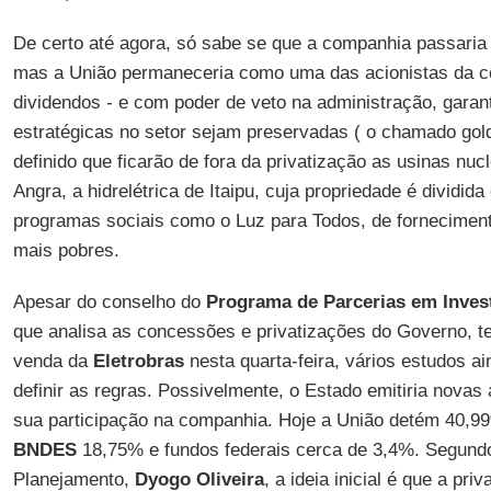
De certo até agora, só sabe se que a companhia passaria 
mas a União permaneceria como uma das acionistas da c
dividendos - e com poder de veto na administração, garan
estratégicas no setor sejam preservadas ( o chamado gol
definido que ficarão de fora da privatização as usinas nu
Angra, a hidrelétrica de Itaipu, cuja propriedade é dividid
programas sociais como o Luz para Todos, de forneciment
mais pobres.
Apesar do conselho do
Programa de Parcerias em Inves
que analisa as concessões e privatizações do Governo, t
venda da
Eletrobras
nesta quarta-feira, vários estudos ai
definir as regras. Possivelmente, o Estado emitiria novas 
sua participação na companhia. Hoje a União detém 40,9
BNDES
18,75% e fundos federais cerca de 3,4%. Segundo
Planejamento,
Dyogo Oliveira
, a ideia inicial é que a pri