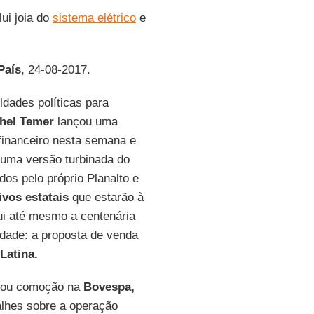
ui joia do
sistema elétrico
e
País
, 24-08-2017.
ldades políticas para
hel Temer
lançou uma
financeiro nesta semana e
 uma versão turbinada do
os pelo próprio Planalto e
ivos estatais
que estarão à
ui até mesmo a centenária
dade: a proposta de venda
Latina.
ou comoção na
Bovespa,
alhes sobre a operação