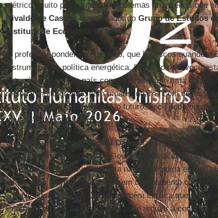
elétrico, muito por conta dos problemas financeiros que el
Nivalde de Castro
, coordenador do
Grupo de Estudos do
Instituto de Economia da UFRJ
.
O professor pondera, entretanto, que há riscos quando o 
instrumento de política energética. "Uma coisa é você es
outra é estar em um país como o Brasil com uma hetero
regional muito grande, com muitos lugares com necessid
capacidade de transmissão. No futuro, você pode correr o 
privado", afirma
Castro.
O analista econômico
Miguel Daoud
também considera que
mostrou certo desespero do Governo, que acabou não sen
privatização é positiva, mas ela não foi decidida em um pl
boa, mas a forma foi atribulada em um momento que o pa
complicado.", explica.
Daoud
também explica que a teoria
Energias, de que a privatização pode reduzir a conta de lu