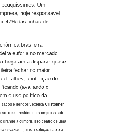
ão pouquíssimos. Um
empresa, hoje responsável
or 47% das linhas de
onômica brasileira
deira euforia no mercado
s
chegaram a disparar quase
ileira fechar no maior
 detalhes, a intenção do
ficando (avaliando o
m o uso político da
lizados e geridos", explica
Cristopher
 isso, o ex-presidente da empresa sob
o grande a cumprir. Isso dentro de uma
está esvaziada, mas a solução não é a