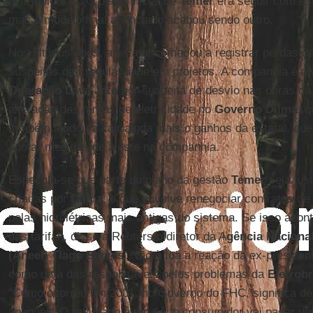
distribuidoras. O plano inicial de
Temer
era seguir com es
mas o modelo final anunciado acabou sendo outro.
Nos últimos anos, a estatal começou a registrar perdas d
suspeitas de irregularidade em projetos. A companhia é al
Operação
Lava Jato
por suspeita de desvio nas obras d
alteração das tarifas de eletricidade no
Governo Dilma,
qu
também ajudou a cair ainda mais o ganhos da estatal, q
adotar medidas de ajuste na companhia.
Especula-se que parte do plano da gestão
Temer
seja jus
criadas por
Dilma,
o que envolve renegociar contratos de
pelas hidrelétricas mais antigas do sistema. Se isso aco
das tarifas, disse à Reuters o diretor da A
gência Nacional
(Aneel)
Tiago Barros
. Não à toa a reação da ex-president
como uma das responsáveis pelos problemas da
Eletrobr
"Como ocorreu em 2001, no Governo do FHC, significa deix
apagões. O resultado é um só: o consumidor vai pagar um