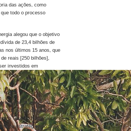
ioria das ações, como
 que todo o processo
nergia alegou que o objetivo
dívida de 23,4 bilhões de
as nos últimos 15 anos, que
de reais [250 bilhões],
ser investidos em
rivatizar foi acelerada por
ho do déficit das contas
ara o Tesouro Nacional. A
te ou estratégico no setor