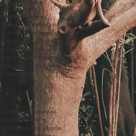
umento nas tarifas."
ituto de Energia e
nhada de uma melhoria da
tia de que os problemas da
ão, por exemplo, Estados
ica que, ao privatizar, você
todas as grandes obras feitas
u necessária. "Com a saída
as para fazer os
e sessenta para promover
anças. Na Governo de
hegou a privatizar algumas