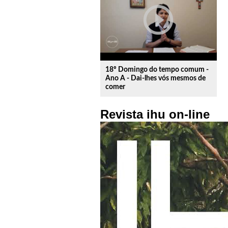
play_circle_outline
18º Domingo do tempo comum -
Ano A - Dai-lhes vós mesmos de
comer
Revista ihu on-line