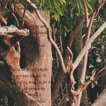
a enfrentava", explica
 Setor Elétrico (Gesel)
, do
Estado brasileiro perde um
tar em um país desenvolvido,
geneidade econômica e
ade de crescimento e mais
risco de ficar refém do
 a notícia da privatização
do claro em seu plano. "A
ano estratégico. A intenção é
ís passa por um ambiente
 do ministro de Minas e
z, é equivocada. O efeito,