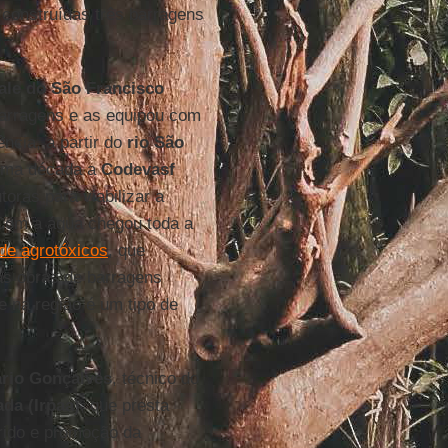
 construídas três barragens
le do São Francisco
barragens e as equipou com
cia, a partir do
rio São
tima década a
Codevasf
oras para viabilizar a
Com a água chegou toda a
de agrotóxicos
, que
as obras de barragens
e na região é um tipo de
rio Gonçalves
, técnico do
da (Irpaa)
, que presta
rido e promoção da