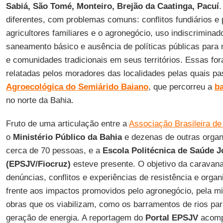
Sabiá, São Tomé, Monteiro, Brejão da Caatinga, Pacuí
diferentes, com problemas comuns: conflitos fundiários e
agricultores familiares e o agronegócio, uso indiscriminado
saneamento básico e ausência de políticas públicas para
e comunidades tradicionais em seus territórios. Essas f
relatadas pelos moradores das localidades pelas quais p
Agroecológica do Semiárido Baiano
, que percorreu a
ba
no norte da Bahia.
Fruto de uma articulação entre a
Associação Brasileira de
o
Ministério Público da Bahia
e dezenas de outras organi
cerca de 70 pessoas, e a
Escola Politécnica de Saúde 
(EPSJV/Fiocruz)
esteve presente. O objetivo da caravana?
denúncias, conflitos e experiências de resistência e org
frente aos impactos promovidos pelo agronegócio, pela m
obras que os viabilizam, como os barramentos de rios pa
geração de energia. A reportagem do
Portal EPSJV
acomp