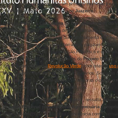
Salitre, onde o rio secou. Em um primeiro momento foram
para reter a água, pela prefeitura de
Juazeiro
.
Posteriormente, a
Companhia de Desenvolvimento do Va
(Codevasf)
, ainda na década de 80, construiu mais seis 
um sistema de abastecimento por bombeamento em sequên
Francisco
. São as chamadas barragens galgáveis. Na úl
construiu um canal de águas do São Francisco e duas adut
fruticultura irrigada na região através do
Projeto Salitre
. 
lógica de produção da
Revolução Verde
, com intenso
uso 
beneficia principalmente grandes proprietários. Somadas 
galgáveis com o canal de irrigação e adutoras o que ocorr
transposição das águas do São Francisco.
“Isso mostra o caos que é esse modelo”, ressalta
Josemá
Instituto Regional para Pequena Agropecuária Apropria
assessoria técnica voltada para convivência com o semiá