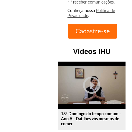
receber comunicações.
Conheça nossa
Política de
Privacidade
.
Vídeos IHU
play_circle_outline
18º Domingo do tempo comum -
Ano A - Dai-lhes vós mesmos de
comer