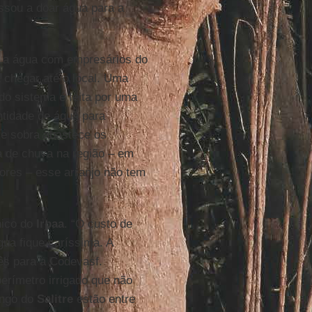
assou a doar água para a
r a água com empresários do
a chegar até o local. Uma
do sistema é feita por uma
ntidade de água para
ue sobra abastece os
a de chuva na região – em
ores – esse arranjo não tem
nico do
Irpaa
. “O custo de
gua fique caríssima. A
ês para a Codevasf.
erímetro irrigado que não
longo do
Salitre
estão entre