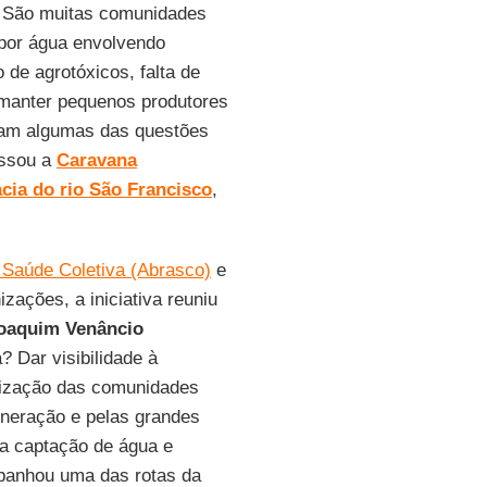
. São muitas comunidades
 por água envolvendo
 de agrotóxicos, falta de
 manter pequenos produtores
oram algumas das questões
assou a
Caravana
cia do rio São Francisco
,
 Saúde Coletiva (Abrasco)
e
zações, a iniciativa reuniu
Joaquim Venâncio
 Dar visibilidade à
anização das comunidades
ineração e pelas grandes
ra captação de água e
anhou uma das rotas da