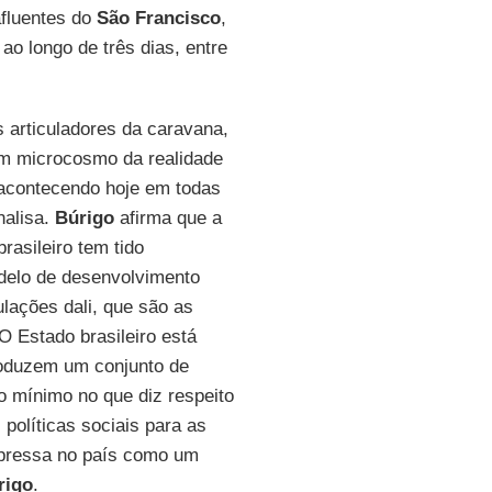
fluentes do
São Francisco
,
ao longo de três dias, entre
 articuladores da caravana,
m microcosmo da realidade
á acontecendo hoje em todas
nalisa.
Búrigo
afirma que a
rasileiro tem tido
delo de desenvolvimento
lações dali, que são as
 Estado brasileiro está
oduzem um conjunto de
o mínimo no que diz respeito
 políticas sociais para as
xpressa no país como um
rigo
.