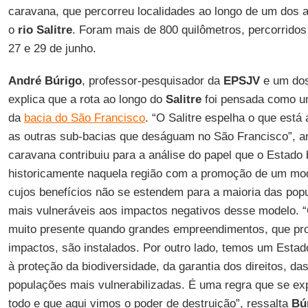
caravana, que percorreu localidades ao longo de um dos a
o
rio Salitre
. Foram mais de 800 quilômetros, percorridos 
27 e 29 de junho.
André Búrigo
, professor-pesquisador da
EPSJV
e um dos
explica que a rota ao longo do
Salitre
foi pensada como u
da
bacia do São Francisco
. “O Salitre espelha o que est
as outras sub-bacias que deságuam no São Francisco”, a
caravana contribuiu para a análise do papel que o Estado b
historicamente naquela região com a promoção de um mo
cujos benefícios não se estendem para a maioria das popu
mais vulneráveis aos impactos negativos desse modelo. “O
muito presente quando grandes empreendimentos, que pr
impactos, são instalados. Por outro lado, temos um Estad
à proteção da biodiversidade, da garantia dos direitos, das
populações mais vulnerabilizadas. É uma regra que se e
todo e que aqui vimos o poder de destruição”, ressalta
Bú