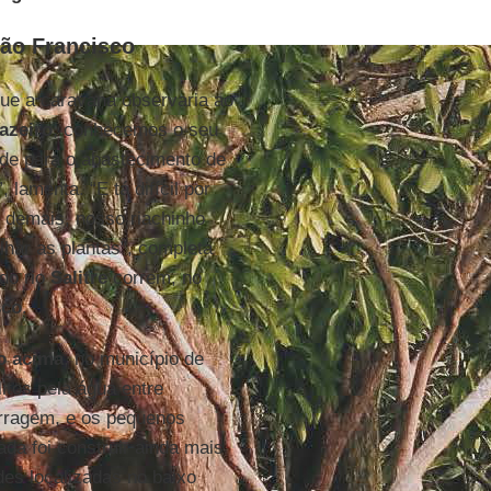
São Francisco
que a caravana observaria ao
azeiro
, conhecemos o seu
ade para o abastecimento de
, lamenta. “E tá difícil por
 demais, nosso riachinho
har as plantas”, completa
 do rio
Salitre
correm, no
sco
.
o acima
, no município de
litos pela água entre
arragem, e os pequenos
ada foi construir ainda mais
es localizadas no baixo