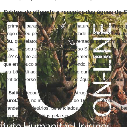
Salitre: de afluente a receptor das águas do 
A primeira parada já deu o tom da natureza dos conflitos 
longo de seu percurso. Na comunidade de
Sabiá 2
, em
Ju
Lôu
, que relatou os problemas enfrentados pela comunid
água. “Eu sou salitreiro, mas o nosso Salitre hoje tá difícil”
quê? A gente acha que o desenvolvimento se desenvolveu
que era pouco secou, não tá chovendo. Não tem como mol
seu
Lôu
. Ali acontece uma situação curiosa: sobre o leito
sentido inverso ao fluxo original, as águas do
São Franci
O
Salitre
secou ali depois da construção de
barragens ri
Ourolândia
, no início da década de 1980. Diante dos conf
grandes proprietários, beneficiados pela construção da b
proprietários atingidos pela seca do rio, a solução encontr
barragens, dessa vez para abastecer parte das comunidad