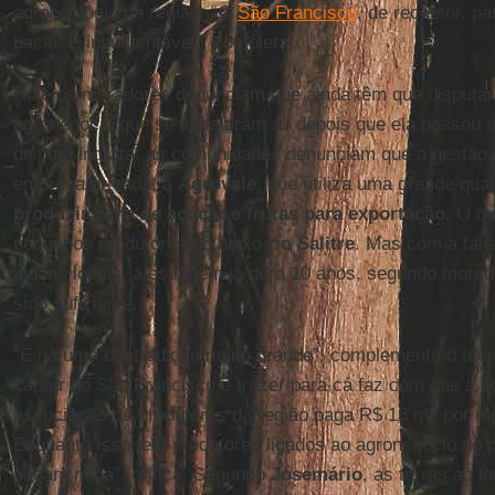
agroecologia na região. “O
São Francisco
, de receptor, p
bacia. É insustentável”, completa.
Hoje os moradores denunciam que ainda têm que disputa
agronegócio que se instalaram ali depois que ela passou 
disputa ingrata: as comunidades denunciam que a gestão 
empresa privada, a
Agrovale
, que utiliza uma grande qua
produzir cana de açúcar e frutas para exportação
. O q
pequenos produtores do baixo
rio Salitre
. Mas com a falt
alguns locais, a estiagem já dura 10 anos, segundo morad
sido suficiente.
“E há uma contradição muito grande”, complementa o téc
captar do São Francisco e trazer para cá faz com que a á
associação de produtores da região paga R$ 16 mil por m
Enquanto isso tem produtores ligados ao agronegócio no p
pagam nada”, critica. Segundo
Josemário
, as terras ao 