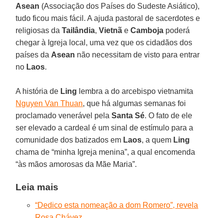
Asean
(Associação dos Países do Sudeste Asiático),
tudo ficou mais fácil. A ajuda pastoral de sacerdotes e
religiosas da
Tailândia
,
Vietnã
e
Camboja
poderá
chegar à Igreja local, uma vez que os cidadãos dos
países da
Asean
não necessitam de visto para entrar
no
Laos
.
A história de
Ling
lembra a do arcebispo vietnamita
Nguyen Van Thuan
, que há algumas semanas foi
proclamado venerável pela
Santa Sé
. O fato de ele
ser elevado a cardeal é um sinal de estímulo para a
comunidade dos batizados em
Laos
, a quem
Ling
chama de “minha Igreja menina”, a qual encomenda
“às mãos amorosas da Mãe Maria”.
Leia mais
“Dedico esta nomeação a dom Romero”, revela
Rosa Chávez