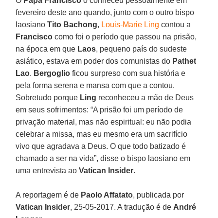
O
Papa Francisco
o conheceu pessoalmente em
fevereiro deste ano quando, junto com o outro bispo
laosiano
Tito Bachong
,
Louis-Marie Ling
contou a
Francisco
como foi o período que passou na prisão,
na época em que
Laos
, pequeno país do sudeste
asiático, estava em poder dos comunistas do
Pathet
Lao
.
Bergoglio
ficou surpreso com sua história e
pela forma serena e mansa com que a contou.
Sobretudo porque
Ling
reconheceu a mão de Deus
em seus sofrimentos: “A prisão foi um período de
privação material, mas não espiritual: eu não podia
celebrar a missa, mas eu mesmo era um sacrifício
vivo que agradava a Deus. O que todo batizado é
chamado a ser na vida”, disse o bispo laosiano em
uma entrevista ao
Vatican Insider
.
A reportagem é de
Paolo Affatato
, publicada por
Vatican Insider
, 25-05-2017. A tradução é de
André