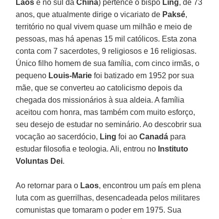
Laos
e no sul da
China
) pertence o bispo
Ling
, de 73
anos, que atualmente dirige o vicariato de
Paksé
,
território no qual vivem quase um milhão e meio de
pessoas, mas há apenas 15 mil católicos. Esta zona
conta com 7 sacerdotes, 9 religiosos e 16 religiosas.
Único filho homem de sua família, com cinco irmãs, o
pequeno
Louis-Marie
foi batizado em 1952 por sua
mãe, que se converteu ao catolicismo depois da
chegada dos missionários à sua aldeia. A família
aceitou com honra, mas também com muito esforço,
seu desejo de estudar no seminário. Ao descobrir sua
vocação ao sacerdócio,
Ling
foi ao
Canadá
para
estudar filosofia e teologia. Ali, entrou no
Instituto
Voluntas Dei
.
Ao retornar para o
Laos
, encontrou um país em plena
luta com as guerrilhas, desencadeada pelos militares
comunistas que tomaram o poder em 1975. Sua