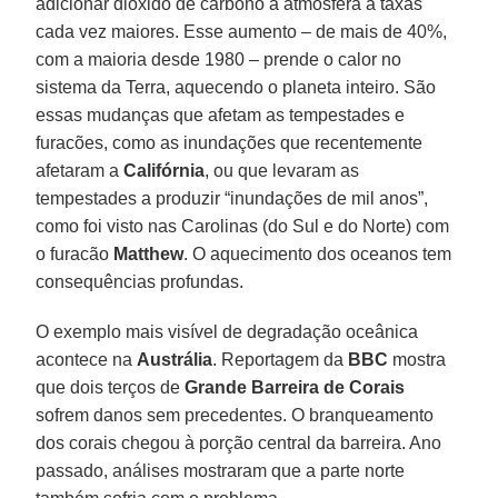
adicionar dióxido de carbono à atmosfera a taxas
cada vez maiores. Esse aumento – de mais de 40%,
com a maioria desde 1980 – prende o calor no
sistema da Terra, aquecendo o planeta inteiro. São
essas mudanças que afetam as tempestades e
furacões, como as inundações que recentemente
afetaram a
Califórnia
, ou que levaram as
tempestades a produzir “inundações de mil anos”,
como foi visto nas Carolinas (do Sul e do Norte) com
o furacão
Matthew
. O aquecimento dos oceanos tem
consequências profundas.
O exemplo mais visível de degradação oceânica
acontece na
Austrália
. Reportagem da
BBC
mostra
que dois terços de
Grande Barreira de Corais
sofrem danos sem precedentes. O branqueamento
dos corais chegou à porção central da barreira. Ano
passado, análises mostraram que a parte norte