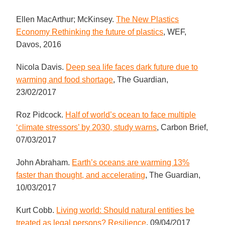
Ellen MacArthur; McKinsey.
The New Plastics
Economy Rethinking the future of plastics
, WEF,
Davos, 2016
Nicola Davis.
Deep sea life faces dark future due to
warming and food shortage
, The Guardian,
23/02/2017
Roz Pidcock.
Half of world’s ocean to face multiple
‘climate stressors’ by 2030, study warns
, Carbon Brief,
07/03/2017
John Abraham.
Earth’s oceans are warming 13%
faster than thought, and accelerating
, The Guardian,
10/03/2017
Kurt Cobb.
Living world: Should natural entities be
treated as legal persons? Resilience
, 09/04/2017