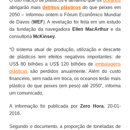
O uso maciço de plásticos é tamanho que os
oceanos
abrigarão mais
detritos plásticos
do que peixes em
2050 – informou ontem o Fórum Econômico Mundial
de Davos (
WEF
). A revelação foi feita em um estudo
da fundação da navegadora
Ellen MacArthur
e da
consultoria
McKinsey
.
“O sistema atual de produção, utilização e descarte
de plásticos tem efeitos negativos importantes: de
US$ 80 bilhões a US$ 120 bilhões de
embalagens
plásticas
são perdidos anualmente. Além do custo
financeiro, sem nada em troca, os oceanos terão mais
plástico do que peixes (em peso) até 2050”, informa
um comunicado.
A informação foi publicada por
Zero Hora
, 20-01-
2016.
Segundo o documento, a proporção de toneladas de