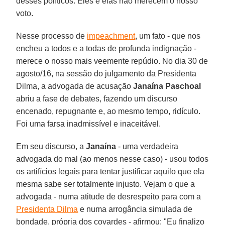
desses políticos. Eles e elas não merecem o nosso
voto.
Nesse processo de
impeachment
, um fato - que nos
encheu a todos e a todas de profunda indignação -
merece o nosso mais veemente repúdio. No dia 30 de
agosto/16, na sessão do julgamento da Presidenta
Dilma, a advogada de acusação
Janaína Paschoal
abriu a fase de debates, fazendo um discurso
encenado, repugnante e, ao mesmo tempo, ridículo.
Foi uma farsa inadmissível e inaceitável.
Em seu discurso, a
Janaína
- uma verdadeira
advogada do mal (ao menos nesse caso) - usou todos
os artifícios legais para tentar justificar aquilo que ela
mesma sabe ser totalmente injusto. Vejam o que a
advogada - numa atitude de desrespeito para com a
Presidenta Dilma
e numa arrogância simulada de
bondade, própria dos covardes - afirmou: "Eu finalizo