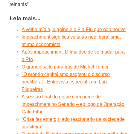
reinarás”!
Leia mais...
A velha mídia, o golpe e o Fla-Flu que não houve
Impeachment significa volta ao neoliberalismo,
afirma economista
Após impeachment, Dilma decide se mudar para
o Rio
O grande salto para trás de Michel Temer
"O próprio capitalismo esgotou o discurso
neoliberal". Entrevista especial com Luiz
Filgueiras
A sessão final do golpe com nome de
impeachment no Senado – epílogo da Operação
Café Filho
“Crise fez emergir lado reacionário da sociedade
brasileira”