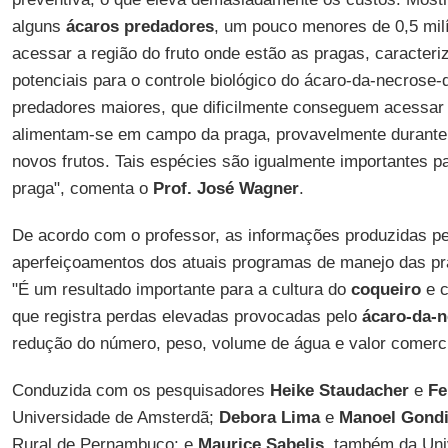
alguns
ácaros predadores
, um pouco menores de 0,5 mi
acessar a região do fruto onde estão as pragas, caracte
potenciais para o controle biológico do ácaro-da-necrose-
predadores maiores, que dificilmente conseguem acessar
alimentam-se em campo da praga, provavelmente durante 
novos frutos. Tais espécies são igualmente importantes pa
praga", comenta o
Prof. José Wagner
.
De acordo com o professor, as informações produzidas pe
aperfeiçoamentos dos atuais programas de manejo das pr
"É um resultado importante para a cultura do
coqueiro
e c
que registra perdas elevadas provocadas pelo
ácaro-da-n
redução do número, peso, volume de água e valor comercia
Conduzida com os pesquisadores
Heike Staudacher
e
Fe
Universidade de Amsterdã;
Debora Lima
e
Manoel Gond
Rural de Pernambuco; e
Maurice Sabelis
, também da Uni