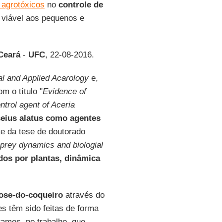
 agrotóxicos
no
controle de
 viável aos pequenos e
Ceará
-
UFC
, 22-08-2016.
l and Applied Acarology
e,
m o título "
Evidence of
ntrol agent of Aceria
seius alatus como agentes
te da tese de doutorado
-prey dynamics and biologial
dos por plantas, dinâmica
ose-do-coqueiro
através do
s têm sido feitas de forma
amos, no trabalho, que