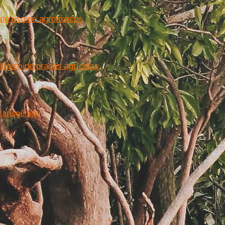
do uso de agrotóxicos
ológico de pragas agrícolas
transgênico