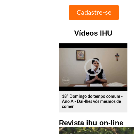
Vídeos IHU
play_circle_outline
18º Domingo do tempo comum -
Ano A - Dai-lhes vós mesmos de
comer
Revista ihu on-line