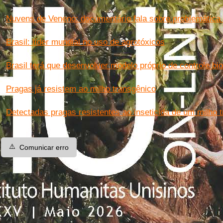
Nuvens de Veneno: documentário fala sobre problemática 
Brasil: líder mundial no uso de agrotóxicos
Brasil terá que desenvolver modelo próprio de controle bi
Pragas já resistem ao milho transgênico
Detectadas pragas resistentes ao inseticida de um milho 
⚠️
Comunicar erro