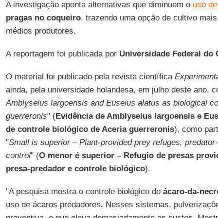
A investigação aponta alternativas que diminuem o
uso de
pragas no coqueiro
, trazendo uma opção de cultivo mais
médios produtores.
A reportagem foi publicada por
Universidade Federal do 
O material foi publicado pela revista científica
Experimenta
ainda, pela universidade holandesa, em julho deste ano, co
Amblyseius largoensis and Euseius alatus as biological co
guerreronis
" (
Evidência de Amblyseius largoensis e Eu
de controle biológico de Aceria guerreronis
), como par
"
Small is superior – Plant-provided prey refuges, predator
control
" (
O menor é superior – Refugio de presas provi
presa-predador e controle biológico
).
"A pesquisa mostra o controle biológico do
ácaro-da-necr
uso de ácaros predadores
.
Nesses sistemas, pulverizaçõe
preventiva, o que eleva demasiadamente os custos. Mostr