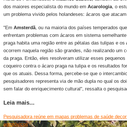
dos maiores especialista do mundo em
Acarologia
, o est
um problema vivido pelos holandeses: ácaros que atacam 
"Em
Amsterdã
, ou na maioria dos países temperados que
enfrentam problemas com ácaros em sistema semelhante 
praga habita uma região entre as pétalas das tulipas e os
ocorrem naquela região são grandes, não realizando um con
da praga. Então, eles resolveram utilizar esses pequenos
coqueiro contra o ácaro praga na tulipa e os resultados 
que os atuais. Dessa forma, percebe-se que o intercambio
pesquisadores representa via de mão dupla no qual os do
sem falar do enriquecimento cultural", ressalta o pesquisa
Leia mais...
Pesquisadora reúne em mapas problemas de saúde decor
agrotóxicos