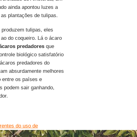
udo ainda apontou luzes a
as plantações de tulipas.
 produzem tulipas, eles
ao do coqueiro. Lá o ácaro
ácaros predadores
que
trole biológico satisfatório
 ácaros predadores do
foram absurdamente melhores
 entre os países e
is podem sair ganhando,
dor.
rentes do uso de