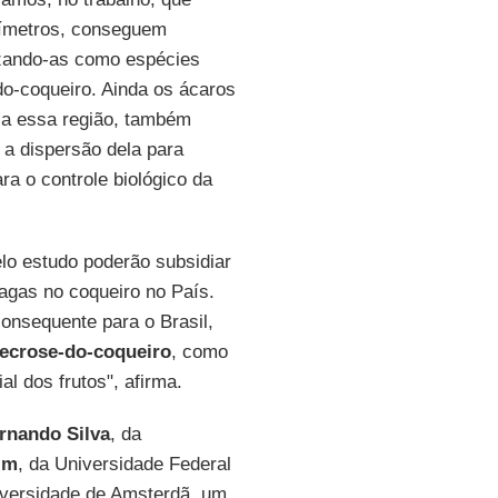
límetros, conseguem
rizando-as como espécies
do-coqueiro. Ainda os ácaros
 a essa região, também
a dispersão dela para
ra o controle biológico da
lo estudo poderão subsidiar
agas no coqueiro no País.
onsequente para o Brasil,
ecrose-do-coqueiro
, como
l dos frutos", afirma.
rnando Silva
, da
im
, da Universidade Federal
versidade de Amsterdã, um