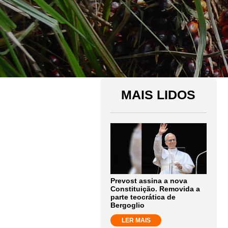
MAIS LIDOS
Prevost assina a nova
Constituição. Removida a
parte teocrática de
Bergoglio
LER MAIS