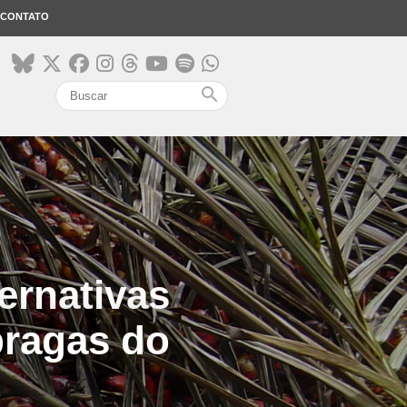
CONTATO
search
ternativas
pragas do