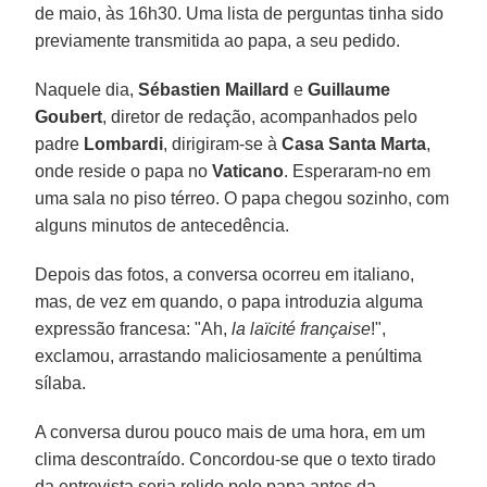
de maio, às 16h30. Uma lista de perguntas tinha sido
previamente transmitida ao papa, a seu pedido.
Naquele dia,
Sébastien Maillard
e
Guillaume
Goubert
, diretor de redação, acompanhados pelo
padre
Lombardi
, dirigiram-se à
Casa Santa Marta
,
onde reside o papa no
Vaticano
. Esperaram-no em
uma sala no piso térreo. O papa chegou sozinho, com
alguns minutos de antecedência.
Depois das fotos, a conversa ocorreu em italiano,
mas, de vez em quando, o papa introduzia alguma
expressão francesa: "Ah,
la laïcité française
!",
exclamou, arrastando maliciosamente a penúltima
sílaba.
A conversa durou pouco mais de uma hora, em um
clima descontraído. Concordou-se que o texto tirado
da entrevista seria relido pelo papa antes da