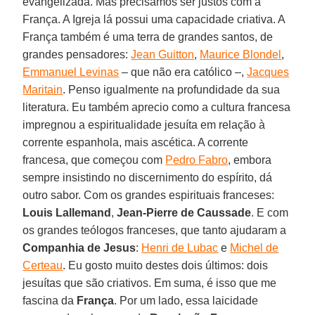
evangelizada. Mas precisamos ser justos com a
França. A Igreja lá possui uma capacidade criativa. A
França também é uma terra de grandes santos, de
grandes pensadores:
Jean Guitton
,
Maurice Blondel
,
Emmanuel Levinas
– que não era católico –,
Jacques
Maritain
. Penso igualmente na profundidade da sua
literatura. Eu também aprecio como a cultura francesa
impregnou a espiritualidade jesuíta em relação à
corrente espanhola, mais ascética. A corrente
francesa, que começou com
Pedro Fabro
, embora
sempre insistindo no discernimento do espírito, dá
outro sabor. Com os grandes espirituais franceses:
Louis Lallemand
,
Jean-Pierre de Caussade
. E com
os grandes teólogos franceses, que tanto ajudaram a
Companhia de
Jesus
:
Henri de Lubac
e
Michel de
Certeau
. Eu gosto muito destes dois últimos: dois
jesuítas que são criativos. Em suma, é isso que me
fascina da
França
. Por um lado, essa laicidade