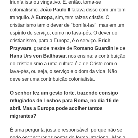
triunfalista ou vingativo. E, então, torna-se
colonialismo.
João Paulo II
falava disso com um tom
tranquilo. A
Europa
, sim, tem raízes cristãs. O
cristianismo tem o dever de "borrifá-las", mas em um
espírito de serviço, como no lava-pés. O dever do
cristianismo, para a Europa, é o serviço.
Erich
Przywara
, grande mestre de
Romano Guardini
e de
Hans Urs von Balthasar
, nos ensina: a contribuição
do cristianismo a uma cultura é a de Cristo com o
lava-pés, ou seja, o serviço e o dom da vida. Não
deve ser uma contribuição colonialista.
O senhor fez um gesto forte, trazendo consigo
refugiados de Lesbos para Roma, no dia 16 de
abril. Mas a Europa pode acolher tantos
migrantes?
É uma pergunta justa e responsável, porque não se
pode escancarar as portas de forma irracional. Mas a