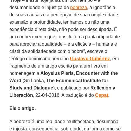
“Hoje – e este hoje já faz um bom tempo – a
desumanidade e injustiça da
pobreza
, a ignorância
de suas causas e a percepção de sua complexidade,
extensão e profundidade, tenhamos ou não uma
experiência direta dela, não pode ser desculpada. É
um conhecimento que constitui uma pauta importante
para apreciar a qualidade – e a eficácia – humana e
cristã da solidariedade com o pobre”, escreve o
teólogo dominicano peruano
Gustavo Gutiérrez
, em
fragmento de um artigo escrito para um livro em
homenagem a
Aloysius Pieris
,
Encounter with the
Word
(Sri Lanka,
The Ecumenical Institute for
Study and Dialogue
), e publicado por
Reflexión y
Liberación
, 22-04-2016. A tradução é do
Cepat
.
Eis o artigo.
A pobreza é uma realidade multifacetada, desumana
e injusta: consequência, sobretudo, da forma como se