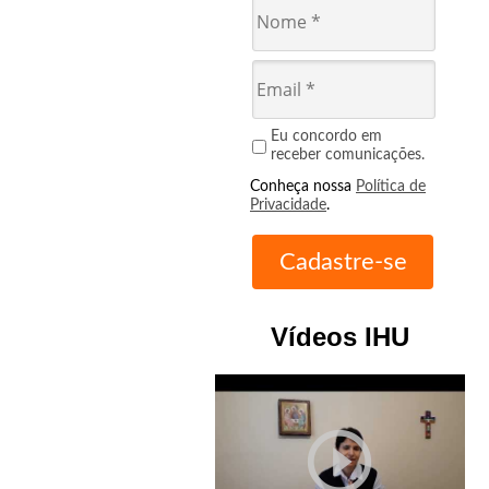
Eu concordo em
receber comunicações.
Conheça nossa
Política de
Privacidade
.
Vídeos IHU
play_circle_outline