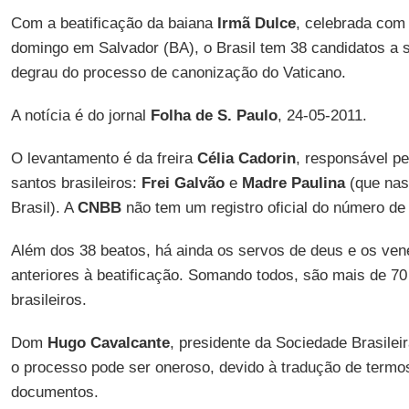
Com a beatificação da baiana
Irmã Dulce
, celebrada com
domingo em Salvador (BA), o Brasil tem 38 candidatos a s
degrau do processo de canonização do Vaticano.
A notícia é do jornal
Folha de S. Paulo
, 24-05-2011.
O levantamento é da freira
Célia Cadorin
, responsável p
santos brasileiros:
Frei Galvão
e
Madre Paulina
(que nasc
Brasil). A
CNBB
não tem um registro oficial do número de
Além dos 38 beatos, há ainda os servos de deus e os vene
anteriores à beatificação. Somando todos, são mais de 70
brasileiros.
Dom
Hugo Cavalcante
, presidente da Sociedade Brasilei
o processo pode ser oneroso, devido à tradução de termo
documentos.