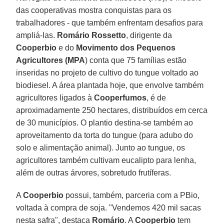
das cooperativas mostra conquistas para os
trabalhadores - que também enfrentam desafios para
ampliá-las.
Romário Rossetto
, dirigente da
Cooperbio
e do
Movimento dos Pequenos
Agricultores (MPA
) conta que 75 famílias estão
inseridas no projeto de cultivo do tungue voltado ao
biodiesel. A área plantada hoje, que envolve também
agricultores ligados à
Cooperfumos
, é de
aproximadamente 250 hectares, distribuídos em cerca
de 30 municípios. O plantio destina-se também ao
aproveitamento da torta do tungue (para adubo do
solo e alimentação animal). Junto ao tungue, os
agricultores também cultivam eucalipto para lenha,
além de outras árvores, sobretudo frutíferas.
A
Cooperbio
possui, também, parceria com a PBio,
voltada à compra de soja. "Vendemos 420 mil sacas
nesta safra", destaca
Romário
. A
Cooperbio
tem