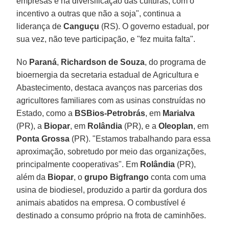
empresas e na diversificação das culturas, com o
incentivo a outras que não a soja", continua a
liderança de
Canguçu
(RS). O governo estadual, por
sua vez, não teve participação, e "fez muita falta".
No
Paraná
,
Richardson de Souza
, do programa de
bioernergia da secretaria estadual de Agricultura e
Abastecimento, destaca avanços nas parcerias dos
agricultores familiares com as usinas construídas no
Estado, como a
BSBios-Petrobrás
, em
Marialva
(PR), a
Biopar
, em
Rolândia
(PR), e a
Oleoplan
, em
Ponta Grossa
(PR). "Estamos trabalhando para essa
aproximação, sobretudo por meio das organizações,
principalmente cooperativas". Em
Rolândia
(PR),
além da
Biopar
, o
grupo Bigfrango
conta com uma
usina de biodiesel, produzido a partir da gordura dos
animais abatidos na empresa. O combustível é
destinado a consumo próprio na frota de caminhões.