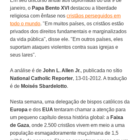
Em seu discurso anual aos diplomatas do dia 9 de
janeiro, o
Papa Bento XVI
destacou a liberdade
religiosa com ênfase nos
cristãos perseguidos em
todo o mundo
. "Em muitos países, os cristãos estão
privados dos direitos fundamentais e marginalizados
da vida pública", disse ele. "Em outros países, eles
suportam ataques violentos contra suas igrejas e
seus lares".
A análise é de
John L. Allen Jr.
, publicada no sítio
National Catholic Reporter
, 13-01-2012. A tradução
é de
Moisés Sbardelotto
.
Nesta semana, uma delegação de bispos católicos da
Europa
e dos
EUA
tentaram chamar a atenção para
um pequeno capítulo dessa história global: a
Faixa
de Gaza
, onde 2.500 cristãos vivem em meio a uma
população esmagadoramente muçulmana de 1,5