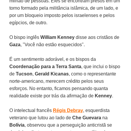
milhão de pessoas. Eles se encontram presos em um
torno formado pela militância islâmica, de um lado, e
por um bloqueio imposto pelos israelenses e pelos
egípcios, de outro.
O bispo inglês
William Kenney
disse aos cristãos de
Gaza
, "Você não estão esquecidos".
É um sentimento adorável, e os bispos da
Coordenação para a Terra Santa
, que inclui o bispo
de
Tucson
,
Gerald Kicanas
, como o representante
norte-americano, merecem crédito pelos seus
esforços. No entanto, ficamos pensando quanta
realidade existe por trás da afirmação de
Kenney
.
O intelectual francês
Régis Debray
, esquerdista
veterano que lutou ao lado de
Che Guevara
na
Bolívia
, observou que a perseguição anticristã se