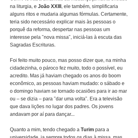
na liturgia, e
João XXIII
, ele também, simplificaria
alguns ritos e mudaria algumas fórmulas. Certamente,
teria sido necessário explicar mais às pessoas o
porquê da reforma, despertar nas pessoas um
interesse pela "nova missa", iniciá-las à escuta das
Sagradas Escrituras.
Foi feito muito pouco, mas posso dizer que, na minha
cidadezinha, o pároco fez muito, todo o possível, eu
acredito. Mas já haviam chegado os anos do boom
econômico, as pessoas haviam mudado: o sábado e
o domingo haviam se tornado ocasiões para ir ao mar
ou – se dizia – para "dar uma volta". Era a televisão
que dava lições no lugar dos padres. Os jovens
andavam por aí para dançar...
Quanto a mim, tendo chegado a
Turim
para a
universidade, ia sempre todos os dias à missa, mas