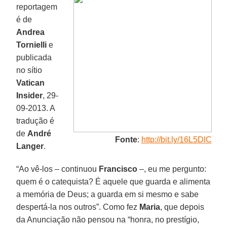
reportagem
é de
Andrea
Tornielli
e
publicada
no sítio
Vatican
Insider
, 29-
09-2013. A
tradução é
de
André
Fonte
:
http://bit.ly/16L5DlC
Langer
.
“Ao vê-los – continuou
Francisco
–, eu me pergunto:
quem é o catequista? É aquele que guarda e alimenta
a memória de Deus; a guarda em si mesmo e sabe
despertá-la nos outros”. Como fez
Maria
, que depois
da Anunciação não pensou na “honra, no prestígio,