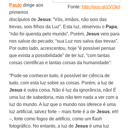
Paulo
dirige aos
Fonte:
http://goo.gl/zVOkrl
primeiros
discípulos de
Jesus
: “Vós, irmãos, não sois das
trevas, sois filhos da Luz”. Esta luz, observou o
Papa
,
“não foi querida pelo mundo”. Porém,
Jesus
veio para
nos salvar do pecado, “sua Luz nos salva das trevas”.
Por outro lado, acrescentou, hoje “é possível pensar
que exista a possibilidade” de ter luz, “com tantas
coisas científicas e tantas coisas da humanidade”:
“Pode-se conhecer tudo, é possível ter ciência de
tudo, com esta luz sobre as coisas. Porém, a luz de
Jesus
é outra coisa. Não é luz da ignorância, não! É
uma luz de sabedoria, mas não tem nada a ver com a
luz do mundo. A luz que o mundo nos oferece é uma
luz artificial, talvez forte – mais forte é a de
Jesus
, eh!
–, forte como fogos de artifício, como um flash
fotográfico. No entanto, a luz de
Jesus
é uma luz