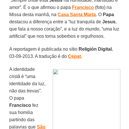
“Sempre onde está
Jesus
há humildade, mansidão e
amor”. É o que afirmou o papa
Francisco
(foto) na
Missa desta manhã, na
Casa Santa Marta
. O
Papa
destacou a diferença entre a “luz tranquila de
Jesus
,
que fala a nosso coração”, e a luz do mundo, “uma luz
artificial” que nos torna soberbos e orgulhosos.
A reportagem é publicada no sítio
Religión Digital
,
03-09-2013. A tradução é do
Cepat
.
A identidade
cristã é “uma
identidade da luz,
não das trevas”.
O papa
Francisco
fez
sua homilia
partindo das
palavras que
São