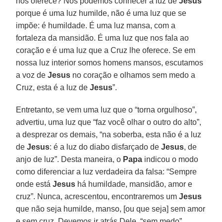
nos oferece? Nós podemos conhecer a luz de
Jesus
porque é uma luz humilde, não é uma luz que se
impõe: é humildade. É uma luz mansa, com a
fortaleza da mansidão. É uma luz que nos fala ao
coração e é uma luz que a Cruz lhe oferece. Se em
nossa luz interior somos homens mansos, escutamos
a voz de
Jesus
no coração e olhamos sem medo a
Cruz, esta é a luz de
Jesus
”.
Entretanto, se vem uma luz que o “torna orgulhoso”,
advertiu, uma luz que “faz você olhar o outro do alto”,
a desprezar os demais, “na soberba, esta não é a luz
de
Jesus
: é a luz do diabo disfarçado de
Jesus
, de
anjo de luz”. Desta maneira, o
Papa
indicou o modo
como diferenciar a luz verdadeira da falsa: “Sempre
onde está
Jesus
há humildade, mansidão, amor e
cruz”. Nunca, acrescentou, encontraremos um
Jesus
que não seja humilde, manso, [ou que seja] sem amor
e sem cruz. Devemos ir atrás Dele, “sem medo”,