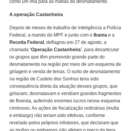
como um ímã para as máfias do desmatamento.
A operação Castanheira
Depois de meses de trabalho de inteligência a Polícia
Federal, a mando do MPF e junto com o
Ibama
e a
Receita Federal
, deflagrou em 27 de agosto, a
chamada
‘Operação Castanheira’
, para desarticular
os grupos que têm promovido grande parte do
desmatamento na região por meio de um esquema de
grilagem e venda de terras. O surto de desmatamento
na região de Castelo dos Sonhos teria sido
consequência direta da atuação desses grupos, que
grilavam, desmatavam e vendiam grandes fragmentos
de floresta, auferindo enormes lucros nesse esquema
criminoso. As ações de fiscalização ordinárias (multa
e embargo) não teriam sido efetivas, conforme
revelado pelos próprios infratores, que declaram que
as multas ou embargos não afetam o preço da terra