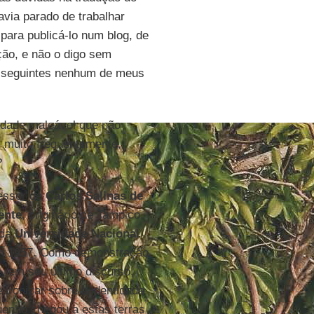
avia parado de trabalhar
 para publicá-lo num blog, de
ção, e não o digo sem
s seguintes nenhum de meus
idade maleável que não
, muito frequentemente,
?
essor de
Carlos Salinas de
ente
, originário de Tampico,
 da
Universidade Nacional
 em 1957. Como demonstração
, em seu último discurso,
ironizar sobre a identidade
enho chegou a estas terras