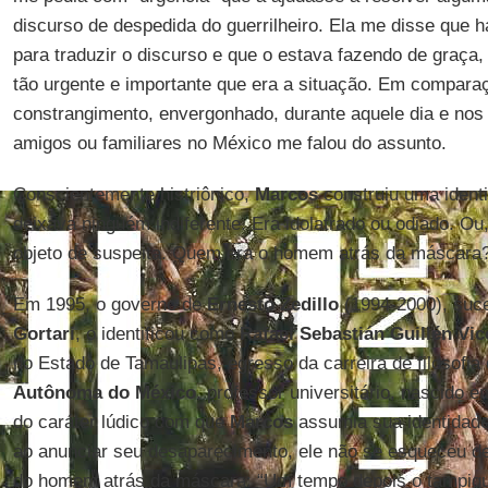
discurso de despedida do guerrilheiro. Ela me disse que h
para traduzir o discurso e que o estava fazendo de graça,
tão urgente e importante que era a situação. Em compara
constrangimento, envergonhado, durante aquele dia e no
amigos ou familiares no México me falou do assunto.
Conscientemente histriônico,
Marcos
construiu uma ident
deixava ninguém indiferente. Era idolatrado ou odiado. Ou
objeto de suspeita. Quem era o homem atrás da máscara
Em 1995, o governo de
Ernesto Zedillo
(1994-2000), suc
Gortari
, o identificou como
Rafael Sebastián Guillén Vic
no Estado de Tamaulipas, egresso da carreira de filosofia
Autônoma do México
, professor universitário, nascido
do caráter lúdico com que
Marcos
assumia sua identidade
ao anunciar seu desaparecimento, ele não se esqueceu de 
do homem atrás da máscara: “Um tempo depois o tampiqu