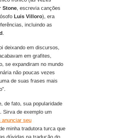
r Stone
, escrevia canções
lósofo
Luis Villoro
), era
erências, incluindo as
d
.
oi deixando em discursos,
 acabavam em grafites,
po, se expandiram no mundo
onária não poucas vezes
 uma de suas frases mais
o”.
 de fato, sua popularidade
o. Sirva de exemplo um
s
anunciar seu
de minha tradutora turca que
as dúvidas na tradução do