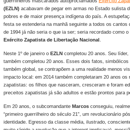
guerrilheiros mascarados autoproclamados
Exército Zapat
(EZLN)
acabavam de pegar em armas no Estado sulista d
pobres e de maior presença indígena do país. A estupefaç
festa se estenderia na manhã seguinte a todos os cantos 
de 1994 já não seria o que ia ser; seria recordado como o
Exército Zapatista de Libertação Nacional
.
Neste 1º de janeiro o
EZLN
completou 20 anos. Seu líder,
também completou 20 anos. Esses dois fatos, simbólicos 
também global, se contrapõem a uma realidade menos vis
impacto local: em 2014 também completaram 20 anos os
zapatistas: os filhos que nasceram, cresceram e foram 
preceitos zapatistas já são adultos e estão prontos para p
Em 20 anos, o subcomandante
Marcos
conseguiu, realme
“primeiro guerrilheiro do século 21”, um revolucionário 
identidade. Egresso da classe média, ilustrado, conscien
muito rápido a revolução que a internet implicava), messi