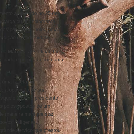
imento anunciado no 25 de
 botarga ou um holograma.
ções populares; holograma:
Tradição e modernidade.
 de
Marcos
, até o final, foi
ernidade e propô-la como uma
há uma faceta do
l: a oposição de sua
aquele 1994, o presidente
is polos opostos de um
de maneira maniqueísta:
 povos indígenas,
 grande serviço que prestou