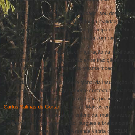
O último salto no vazio de sua identidade, seu desaparec
maio, é a aceitação do que
Marcos
foi na realidade: uma
Botarga: personagem disfarçado que participa de celebra
imagem fotográfica tridimensional criada com raio laser. 
Se houve um grande acerto na configuração da identidade
justamente este: salvar a oposição entre tradição e mod
dicotomia, como as duas faces da mesma moeda.
Eclipsada por sua figura de ícone global da insurreição, 
subcomandante
Marcos
estritamente contextual e naciona
imagem, de seu “holograma”, ao da figura preponderante d
Carlos Salinas de Gortari
. Salinas e Marcos encarnam do
México (e uma América Latina) entendida, muitas vezes, 
neoliberalismo contra revolução, burguesia branca contra
modernidade contra tradição. A grande vitória do
EZLN
, o