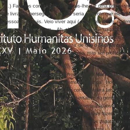
(...) Falamos com ele. Propusemos-lhe dar uma entrevista
se livrar da perseguição, já que seria evidente que ele e
M
pessoa. Não quis. Veio viver aqui (...) Se quiserem, podem
numa comunidade em... Ah, ele não quer que saibam onde v
só nos resta agradecer-lhe por nos ter passado dados q
usamos para alimentar a ‘certeza’ de que o
SupMarcos
nã
isto é, uma botarga ou um holograma, mas um professor uni
agora sofrido Tamaulipas”.
No México, uma das críticas frequentes a
Marcos
era o q
protagonismo”, “ambição de estrela midiática”. Houve at
autenticidade, já que no fim das contas ele era um mestiç
classe média educada, não representativo da gente das 
Marcos
assumia seu papel no movimento zapatista como o
atenção sobre si para que os outros possam fazer o traba
Ele atuava, conforme declarou, para que os zapatistas pud
suas escolas, seus hospitais e sua autonomia.