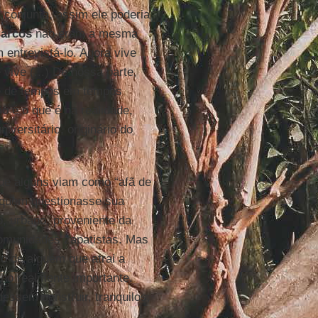
 conjunta, assim ele poderia
arcos
não eram a mesma
 entrevistá-lo. Agora vive
ive (...) De nossa parte,
ue de tempos em tempos
o é o que é na realidade,
versitário, originário do
ue alguns viam como “afã de
é quem questionasse sua
o, urbano, proveniente da
comunidades zapatistas. Mas
 de alguém que atrai a
lho realmente importante.
essem construir, tranquilos,