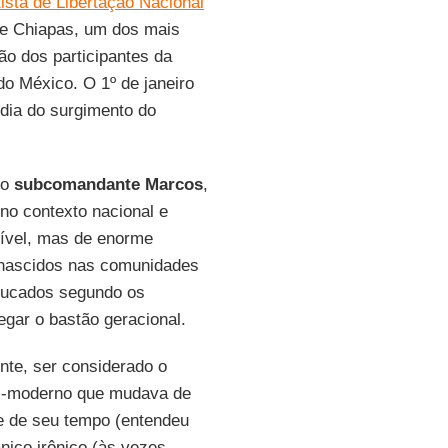
ista de Libertação Nacional
e Chiapas, um dos mais
ão dos participantes da
do México. O 1º de janeiro
 dia do surgimento do
 o
subcomandante Marcos
,
no contexto nacional e
ível, mas de enorme
 nascidos nas comunidades
educados segundo os
egar o bastão geracional.
nte, ser considerado o
pós-moderno que mudava de
te de seu tempo (entendeu
ânico irônico (às vezes