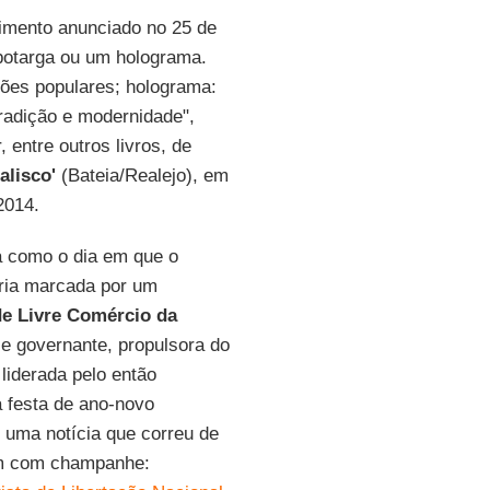
cimento anunciado no 25 de
 botarga ou um holograma.
ções populares; holograma:
Tradição e modernidade",
, entre outros livros, de
alisco'
(Bateia/Realejo), em
2014.
ia como o dia em que o
aria marcada por um
de Livre Comércio da
e governante, propulsora do
liderada pelo então
a festa de ano-novo
r uma notícia que correu de
am com champanhe: