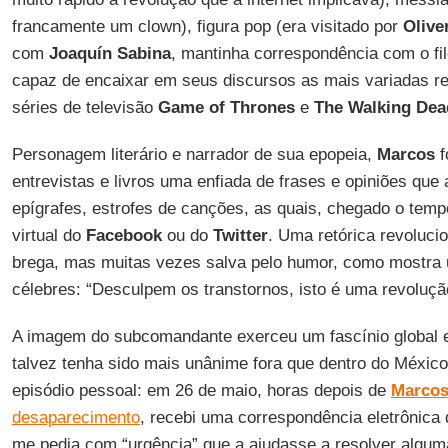
francamente um clown), figura pop (era visitado por
Olive
com
Joaquín Sabina
, mantinha correspondência com o fi
capaz de encaixar em seus discursos as mais variadas ref
séries de televisão
Game of Thrones
e
The Walking Dea
Personagem literário e narrador de sua epopeia,
Marcos
f
entrevistas e livros uma enfiada de frases e opiniões que
epígrafes, estrofes de canções, as quais, chegado o tem
virtual do
Facebook
ou do
Twitter
. Uma retórica revoluci
brega, mas muitas vezes salva pelo humor, como mostra
célebres: “Desculpem os transtornos, isto é uma revoluçã
A imagem do subcomandante exerceu um fascínio global e,
talvez tenha sido mais unânime fora que dentro do Méxic
episódio pessoal: em 26 de maio, horas depois de
Marco
desaparecimento
, recebi uma correspondência eletrônica 
me pedia com “urgência” que a ajudasse a resolver algum