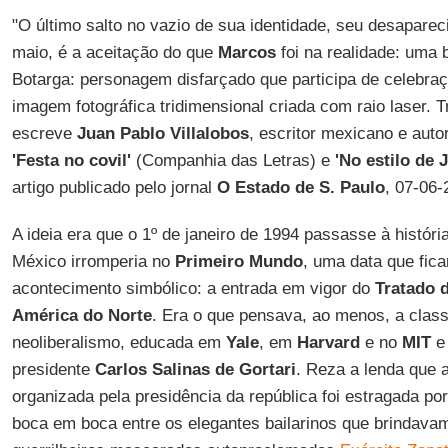
"O último salto no vazio de sua identidade, seu desapare
maio, é a aceitação do que
Marcos
foi na realidade: uma
Botarga: personagem disfarçado que participa de celebra
imagem fotográfica tridimensional criada com raio laser. 
escreve
Juan Pablo Villalobos
, escritor mexicano e autor
'Festa no covil'
(Companhia das Letras) e
'No estilo de J
artigo publicado pelo jornal
O Estado de S. Paulo
, 07-06-
A ideia era que o 1º de janeiro de 1994 passasse à histór
México irromperia no
Primeiro Mundo
, uma data que fic
acontecimento simbólico: a entrada em vigor do
Tratado 
América do Norte
. Era o que pensava, ao menos, a class
neoliberalismo, educada em
Yale
, em
Harvard
e no
MIT
e 
presidente
Carlos Salinas de Gortari
. Reza a lenda que 
organizada pela presidência da república foi estragada po
boca em boca entre os elegantes bailarinos que brindav