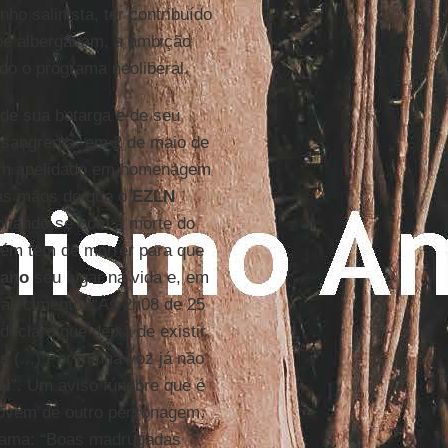
ho salinista, ter contribuído
pe albergavam, a ambição
do o programa neoliberal.
de sua botarga e de seu
 sangrenta: em 2 de maio de
m apelidado em homenagem
nas mãos do que o
EZLN
voltando-se com a morte do
uém tem de morrer para que
eano
seu lugar na vida e, em
 falecimento: “Às 2h08 de 25
 declaro que deixa de existir
s
(...) Por minha voz já não
al
”. Um aviso fúnebre que é
rovém de outro personagem,
grama: “Boas madrugadas