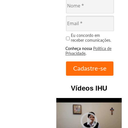
Eu concordo em
receber comunicações.
Conheça nossa
Política de
Privacidade
.
Vídeos IHU
play_circle_outline