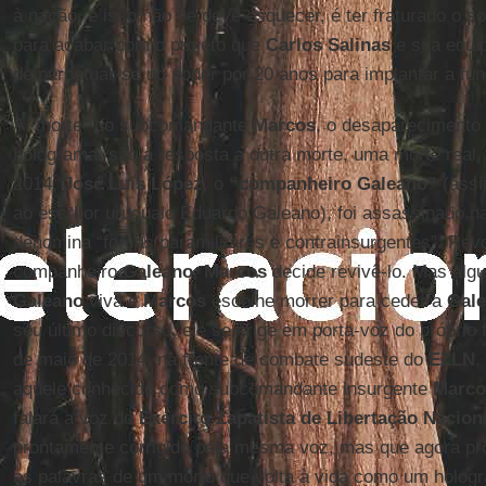
à nação, e isso não se deve esquecer, é ter fraturado o son
para acabar com o projeto que
Carlos Salinas
e sua equi
de perpetuar-se no poder por 20 anos para implantar a fun
A “morte” do subcomandante
Marcos
, o desaparecimento 
holograma, são a resposta a outra morte, uma morte real,
2014,
José Luis López
, o
“companheiro Galeano”
(assi
ao escritor uruguaio Eduardo Galeano), foi assassinado 
denomina “forças paramilitares e contrainsurgentes”. Re
companheiro
Galeano
,
Marcos
decide revivê-lo. Mas alg
Galeano
viva e
Marcos
escolhe morrer para ceder a
Gal
seu último discurso, ele se erige em porta-voz do próprio
de maio de 2014, na frente de combate sudeste do
EZLN
,
aquele conhecido como subcomandante insurgente
Marco
falará a voz do
Exército Zapatista de Libertação Nacion
prontamente corrigido pela mesma voz, mas que agora p
as palavras de um morto que volta à vida como um holo