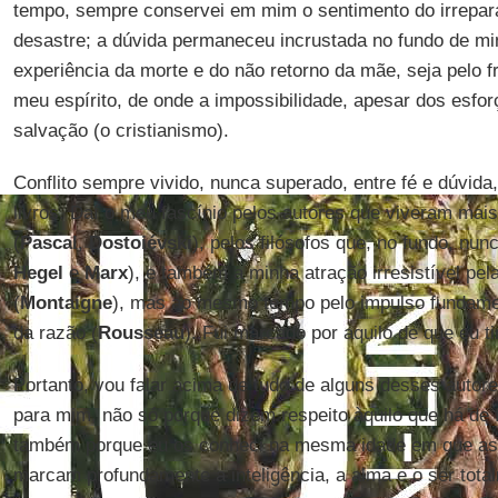
tempo, sempre conservei em mim o sentimento do irrepará
desastre; a dúvida permaneceu incrustada no fundo de m
experiência da morte e do não retorno da mãe, seja pelo 
meu espírito, de onde a impossibilidade, apesar dos esforç
salvação (o cristianismo).
Conflito sempre vivido, nunca superado, entre fé e dúvida
livros. Daí o meu fascínio pelos autores que viveram mais
(
Pascal
,
Dostoiévski
), pelos filósofos que, no fundo, nu
Hegel
e
Marx
), e também a minha atração irresistível pe
(
Montaigne
), mas ao mesmo tempo pelo impulso fundamen
da razão (
Rousseau
). Fui marcado por aquilo de que eu t
Portanto, vou falar acima de tudo de alguns desses autor
para mim, não só porque dizem respeito àquilo que há d
também porque eu os conheci na mesma idade em que as l
marcam profundamente a inteligência, a alma e o ser total