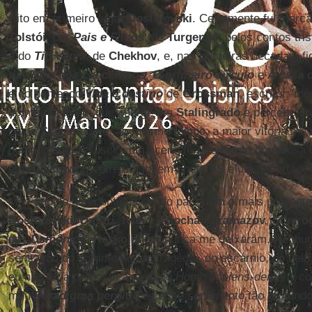
Cito em primeiro lugar
Dostoiévski
. Certamente fui marc
Tolstói
, por
Pais e Filhos
, de
Turgenev
, pelos contos tri
e do
Tio Vânia
, de
Chekhov
, e, nas primeiras décadas, 
pavilhão dos cancerosos
,
O primeiro círculo
e
A casa 
e do dantesco
Vida e destino
de
Grossman
, escritor "mé
no momento em que imerge em
Stalingrado
e percebe com
como Stalingrado é, ao mesmo tempo, a maior vitória e a 
humanidade, e suscita uma cena terrivelmente grandiosa 
em
Auschwitz
, entre um jovem chefe SS e um deportado
Mas aquele que continua sendo para mim o mais presente,
Dostoiévski
.
Dmitri
,
Ivan
e
Aliocha Karamazov
,
Stavro
dos
Demônios
,
Raskolnikov
nunca me deixaram. Nenhum 
sensação do sofrimento, da tragédia, do escárnio, do del
eu não teria proposto a ideia de
Homo sapiens-demens
co
meu
Paradigma perdido
se esse sentimento tão profundo 