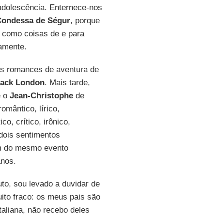
 adolescência. Enternece-nos
ondessa de Ségur
, porque
 como coisas de e para
amente.
s romances de aventura de
Jack London
. Mais tarde,
e o
Jean-Christophe
de
romântico, lírico,
o, crítico, irônico,
ois sentimentos
am do mesmo evento
anos.
to, sou levado a duvidar de
uito fraco: os meus pais são
taliana, não recebo deles