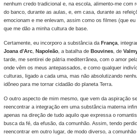
nenhum credo tradicional e, na escola, alimento-me com 
do banco, durante as aulas, e, em casa, durante as refe
emocionam e me enlevam, assim como os filmes (que eu 
que me dão a minha cultura de base.
Certamente, eu incorporo a substância da
França
, integ
Joana d'Arc
,
Napoleão
, a batalha de
Bouvines
, de
Valm
tarde, me sentirei de pátria mediterrânea, com o amor pe
onde vêm os meus antepassados, e como qualquer indivíd
culturas, ligado a cada uma, mas não absolutizando nenhu
idôneo para me tornar cidadão do planeta Terra.
O outro aspecto de mim mesmo, que vem da aspiração s
reencontrar a integração em uma substância materna infin
apenas na direção de tudo aquilo que expressa o romant
busca da fé, da efusão, da comunhão. Assim, tendo perdid
reencontrar em outro lugar, de modo diverso, a comunhã