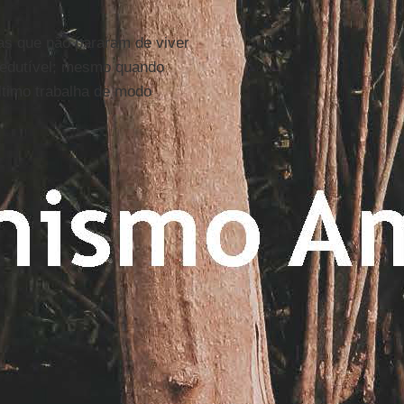
as que não pararam de viver
rredutível; mesmo quando
ltimo trabalha de modo