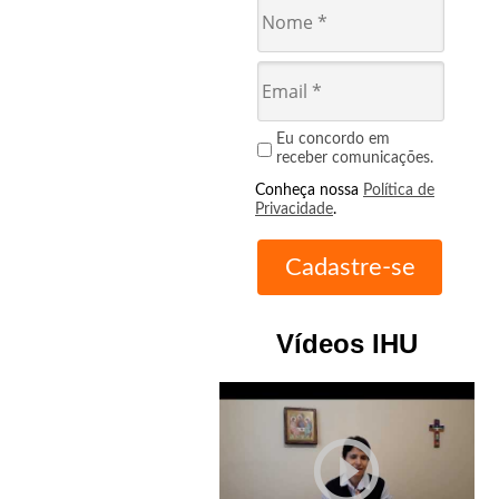
Eu concordo em
receber comunicações.
Conheça nossa
Política de
Privacidade
.
Vídeos IHU
play_circle_outline