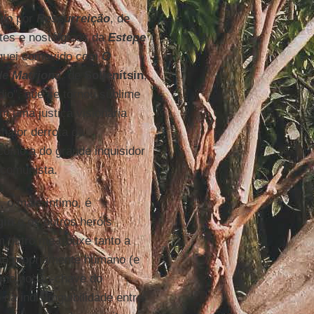
ado por
Ressurreição
, de
stes e nostálgicos da
Estepe
fiquei comovido com
O
de Matrjona
, de
Soljenítsin
,
dio", que se tornou sublime
 uma justiça visionária
maior derrota da
como a do grande inquisidor
 comunista.
 o mais íntimo, é
gin
e os outros heróis
outro me trouxe tanto a
írio propriamente humano (e
mo noção-chave do
da indistinguibilidade entre