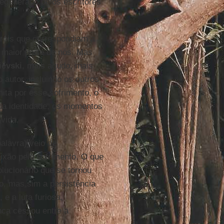
egenerado pelos escritores
róis que correspondiam a
 maior parte de nós. Mas
iévski
, mais agudo, mais
 autor, incluindo os outros
nita por esse sofrimento, o
 da identidade, os momentos
vida.
alavra) veio de
paixão pelo sofrimento. O que
olucionário que se tornou
lo, mas sim a persistência
, e a luta furiosa,
nca cessou entre a