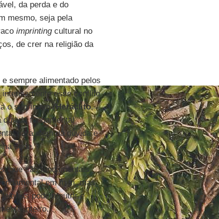
vel, da perda e do
im mesmo, seja pela
fraco
imprinting
cultural no
os, de crer na religião da
, e sempre alimentado pelos
 intensamente esse conflito
nca o suprimem (
Heráclito
,
la dúvida fundamental
tal para além da dúvida e
inha sede.
es, que são fundamentais
e fundamental em mim, mas
eituras podem nutrir e
mente inteiro.