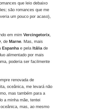
romances que leio debaixo
ições; são romances que me
veria um pouco por acaso),
rando em mim
Vercingetorix
,
y
, de
Marne
. Mas, mais
la
Espanha
e pela
Itália
de
uo alimentado por mais
ma, poderia ser facilmente
empre renovada de
ita, oceânica, me levará não
ismo, mas também para a
o a minha mãe, tentei
o oceânica, mas, ao mesmo