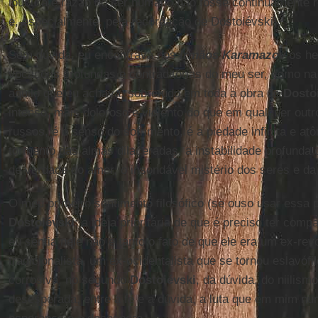
loucura e razão no ser humano não fosse continuamente r
e, especialmente, pela recordação de Dostoiévski).
Sem dúvida, eu encontrava nos
Irmãos Karamazov
os he
vocações profundas e contraditórias do meu ser, como na
aquilo que eu achava, sobretudo em toda a obra de
Dosto
intenso, mais doloroso e violento do que em qualquer outro
russos, é o senso do sofrimento, é a piedade infinita e atô
tormento das almas dilaceradas, a instabilidade profunda
de verdade do amor, o insondável mistério dos seres e da 
O meu primeiro sentimento filosófico (se ouso usar essa p
Dostoiévski
: a ideia prioritária de que é preciso ter com
eu sentia nele não é tanto o fato de que ele era um ex-rev
tradicionalista, um ex-ocidentalista que se tornou eslavófi
corrosiva, no segundo
Dostoiévski
, da dúvida, do niilismo
desesperada, entre a fé e a dúvida, a luta que em mim nu