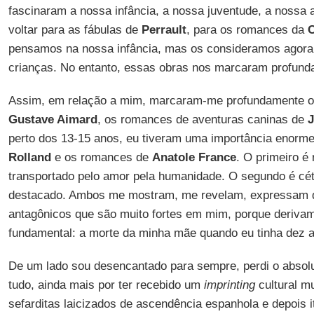
fascinaram a nossa infância, a nossa juventude, a nossa
voltar para as fábulas de
Perrault
, para os romances da
C
pensamos na nossa infância, mas os consideramos agora
crianças. No entanto, essas obras nos marcaram profund
Assim, em relação a mim, marcaram-me profundamente o
Gustave Aimard
, os romances de aventuras caninas de
perto dos 13-15 anos, eu tiveram uma importância enorm
Rolland
e os romances de
Anatole France
. O primeiro é 
transportado pelo amor pela humanidade. O segundo é cétic
destacado. Ambos me mostram, me revelam, expressam d
antagônicos que são muito fortes em mim, porque deriv
fundamental: a morte da minha mãe quando eu tinha dez 
De um lado sou desencantado para sempre, perdi o absolu
tudo, ainda mais por ter recebido um
imprinting
cultural m
sefarditas laicizados de ascendência espanhola e depois i