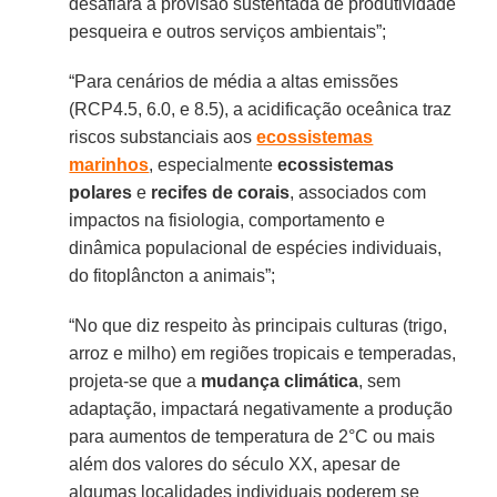
desafiará a provisão sustentada de produtividade
pesqueira e outros serviços ambientais”;
“Para cenários de média a altas emissões
(RCP4.5, 6.0, e 8.5), a acidificação oceânica traz
riscos substanciais aos
ecossistemas
marinhos
, especialmente
ecossistemas
polares
e
recifes de corais
, associados com
impactos na fisiologia, comportamento e
dinâmica populacional de espécies individuais,
do fitoplâncton a animais”;
“No que diz respeito às principais culturas (trigo,
arroz e milho) em regiões tropicais e temperadas,
projeta-se que a
mudança
climática
, sem
adaptação, impactará negativamente a produção
para aumentos de temperatura de 2°C ou mais
além dos valores do século XX, apesar de
algumas localidades individuais poderem se