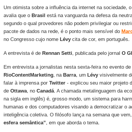
Um otimista sobre a influência da internet na sociedade, o 
avalia que o
Brasil
está na vanguarda na defesa da neutra
segundo o qual provedores não podem privilegiar ou restri
pacote de dados na rede, é o ponto mais sensível do
Marc
no Congresso cujo nome
Lévy
cita de cor, em português.
A entrevista é de
Rennan Setti
, publicada pelo jornal
O G
Em entrevista a jornalistas nesta sexta-feira no evento de
RioContentMarketing
, na
Barra
, um
Lévy
visivelmente de
falar à imprensa por
Twitter
- explicou seu maior projeto 
de
Ottawa
, no
Canadá
. A chamada metalinguagem da eco
na sigla em inglês) é, grosso modo, um sistema para har
humanas e dos computadores visando a democratizar o 
inteligência coletiva. O filósofo lança na semana que vem
esfera semântica”
, em que aborda o tema.