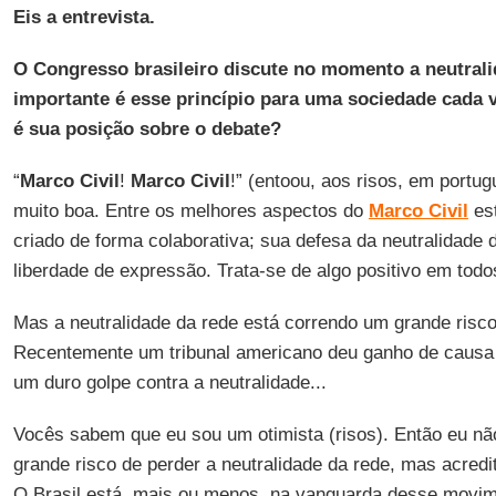
Eis a entrevista.
O Congresso brasileiro discute no momento a neutrali
importante é esse princípio para uma sociedade cada v
é sua posição sobre o debate?
“
Marco Civil
!
Marco Civil
!” (entoou, aos risos, em portu
muito boa. Entre os melhores aspectos do
Marco Civil
est
criado de forma colaborativa; sua defesa da neutralidade 
liberdade de expressão. Trata-se de algo positivo em todo
Mas a neutralidade da rede está correndo um grande risco
Recentemente um tribunal americano deu ganho de causa
um duro golpe contra a neutralidade...
Vocês sabem que eu sou um otimista (risos). Então eu n
grande risco de perder a neutralidade da rede, mas acredi
O Brasil está, mais ou menos, na vanguarda desse movi