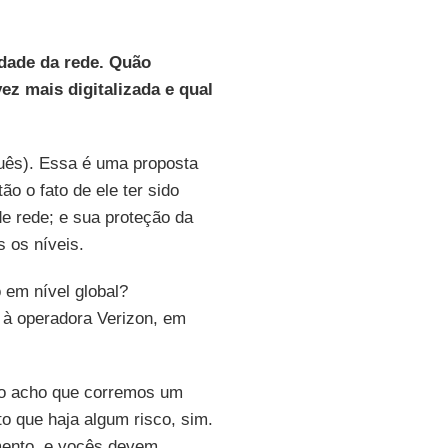
dade da rede. Quão
ez mais digitalizada e qual
guês). Essa é uma proposta
ão o fato de ele ter sido
de rede; e sua proteção da
s os níveis.
 em nível global?
 à operadora Verizon, em
ão acho que corremos um
to que haja algum risco, sim.
mento, e vocês devem