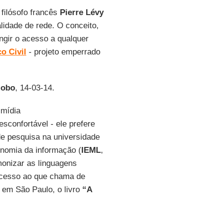
filósofo francês
Pierre Lévy
lidade de rede. O conceito,
ngir o acesso a qualquer
o Civil
- projeto emperrado
lobo
, 14-03-14.
 mídia
sconfortável - ele prefere
de pesquisa na universidade
nomia da informação (
IEML
,
monizar as linguagens
acesso ao que chama de
, em São Paulo, o livro
“A