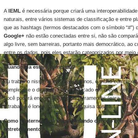
A
IEML
é necessária porque criará uma interoperabilidade
naturais, entre vários sistemas de classificação e entre
que as hashtags (termos destacados com o símbolo “#”) 
Google+
não estão conectadas entre si, não são comparáv
algo livre, sem barreiras, portanto mais democrático, ao 
entre os dados, pois eles estarão categorizados por meio
Quando ela estará completa?
Eu trabalho nisso há cerca de 20 anos, é muito complexo!
completa, e o dicionário será publicado em breve, dentro d
Você poderá encontrar algumas ferramentas (para a
IEML
o trabalho é longo, trata-se de pesquisa básica.
Como a internet está transformando o modo como co
entretenimento?