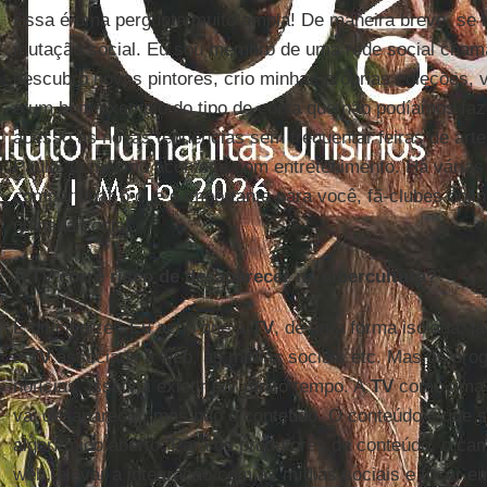
Essa é uma pergunta muito ampla! De maneira breve, se
mutação social. Eu sou membro de uma rede social cha
descubro novos pintores, crio minhas próprias coleções, 
é um bom exemplo do tipo de coisa que não podíamos faze
acesso às novas tendências sem frequentar feiras de art
Paulo. O mesmo acontece com entretenimento. Há várias
compartilhar o que é importante para você, fã-clubes onli
guinada social.
A TV corre risco de desaparecer na cibercultura?
É difícil dizer. Eu acho que a
TV
, de uma forma isolada, j
a
TV
associada à web, às mídias sociais etc. Mas os pro
notícias, isso vai existir por muito tempo. A
TV
como uma m
vai desaparecer, mas não o conteúdo. O conteúdo é que s
algorítmico aberto. Para os produtores de conteúdo, o ca
web, elevar a integração com as mídias sociais e focar e