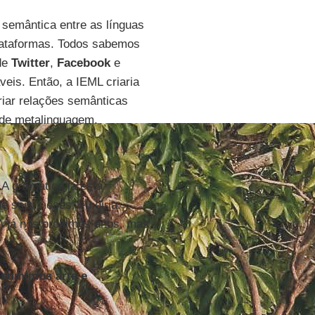
 semântica entre as línguas
 plataformas. Todos sabemos
de
Twitter
,
Facebook
e
eis. Então, a IEML criaria
criar relações semânticas
 de metalinguagem.
 A gramática já está
e seis meses, eu diria.
) já nos próximos anos, mas
nsumimos arte e