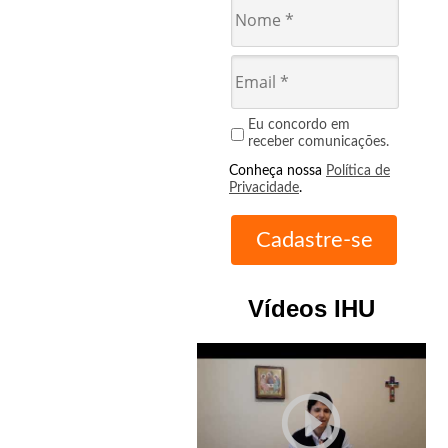
Eu concordo em
receber comunicações.
Conheça nossa
Política de
Privacidade
.
Vídeos IHU
play_circle_outline