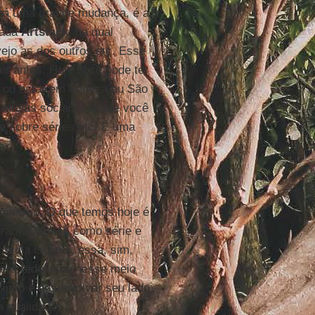
 há uma grande mudança, é a
mada
Artstack
, na qual
vejo as dos outros etc. Esse
r antes. Hoje você pode ter
e ou estar em Veneza ou São
 mídias sociais em que você
ne sobre séries etc. É uma
á morreu. O que temos hoje é
gramas em si, como série e
ídia isolada, essa, sim,
erá redefinido nesse meio
minho é desenvolver seu lado
m qualidade.