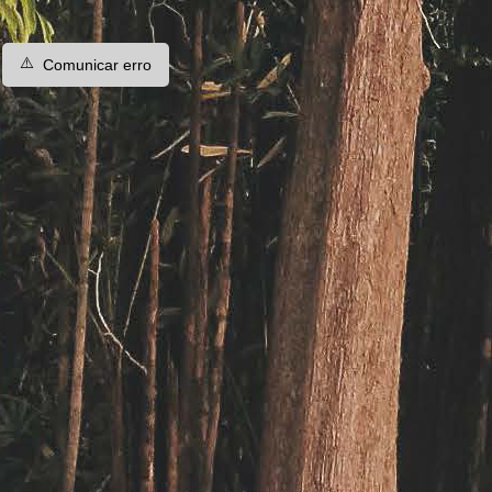
⚠️
Comunicar erro