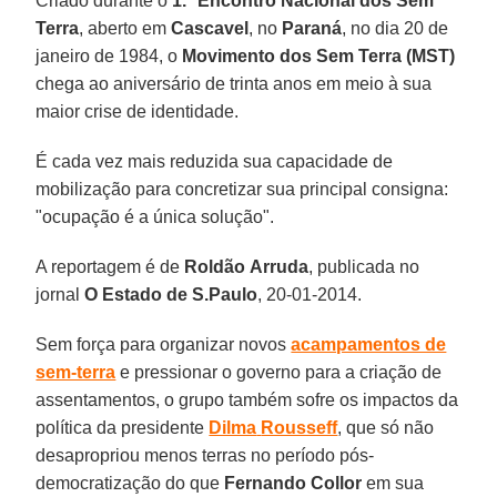
Criado durante o
1.° Encontro Nacional dos Sem
Terra
, aberto em
Cascavel
, no
Paraná
, no dia 20 de
janeiro de 1984, o
Movimento dos Sem Terra (MST)
chega ao aniversário de trinta anos em meio à sua
maior crise de identidade.
É cada vez mais reduzida sua capacidade de
mobilização para concretizar sua principal consigna:
"ocupação é a única solução".
A reportagem é de
Roldão
Arruda
, publicada no
jornal
O Estado de S.Paulo
, 20-01-2014.
Sem força para organizar novos
acampamentos de
sem-terra
e pressionar o governo para a criação de
assentamentos, o grupo também sofre os impactos da
política da presidente
Dilma
Rousseff
, que só não
desapropriou menos terras no período pós-
democratização do que
Fernando
Collor
em sua