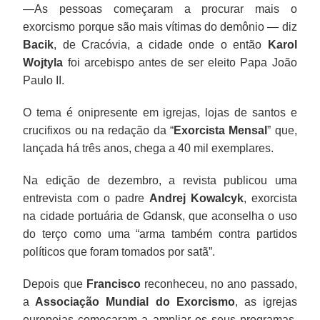
—As pessoas começaram a procurar mais o
exorcismo porque são mais vítimas do demônio — diz
Bacik
, de Cracóvia, a cidade onde o então
Karol
Wojtyla
foi arcebispo antes de ser eleito Papa João
Paulo II.
O tema é onipresente em igrejas, lojas de santos e
crucifixos ou na redação da “
Exorcista Mensal
” que,
lançada há três anos, chega a 40 mil exemplares.
Na edição de dezembro, a revista publicou uma
entrevista com o padre
Andrej Kowalcyk
, exorcista
na cidade portuária de Gdansk, que aconselha o uso
do terço como uma “arma também contra partidos
políticos que foram tomados por satã”.
Depois que
Francisco
reconheceu, no ano passado,
a
Associação Mundial do Exorcismo
, as igrejas
europeias começaram a ampliar os seus programas.