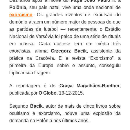
Dez anos após a morte do
Papa João Paulo II
, a
Polônia
, seu país natal, vive uma onda nacional de
exorcismo
. Os grandes eventos de expulsão do
demônio atraem um número maior de pessoas do que
as partidas de futebol — recentemente, o Estádio
Nacional de Varsóvia foi palco de uma série de rituais
em massa. Cada diocese tem em média três
exorcistas, afirma
Grzegorz Bacik
, assistente da
prática na Cracóvia. E a revista “Exorcismo”, a
primeira da Europa sobre o assunto, conseguiu
triplicar sua tiragem.
A reportagem é de
Graça Magalhães-Ruether
,
publicada por
O Globo
, 13-12-2015.
Segundo
Bacik
, autor de mais de cinco livros sobre
ocultismo e exorcismo, houve uma explosão da
demanda na Polônia nos últimos anos.