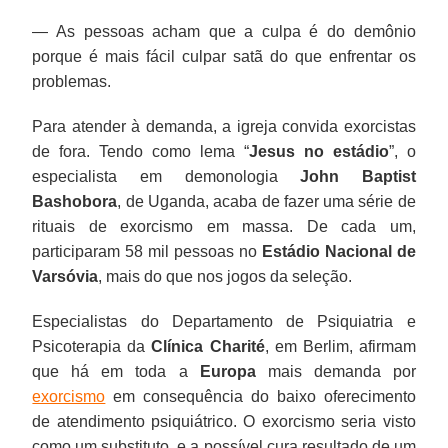
— As pessoas acham que a culpa é do demônio
porque é mais fácil culpar satã do que enfrentar os
problemas.
Para atender à demanda, a igreja convida exorcistas
de fora. Tendo como lema “
Jesus no estádio
”, o
especialista em demonologia
John Baptist
Bashobora
, de Uganda, acaba de fazer uma série de
rituais de exorcismo em massa. De cada um,
participaram 58 mil pessoas no
Estádio Nacional de
Varsóvia
, mais do que nos jogos da seleção.
Especialistas do Departamento de Psiquiatria e
Psicoterapia da
Clínica Charité
, em Berlim, afirmam
que há em toda a
Europa
mais demanda por
exorcismo
em consequência do baixo oferecimento
de atendimento psiquiátrico. O exorcismo seria visto
como um substituto, e a possível cura resultado de um