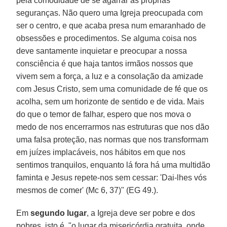
pela comodidade de se agarrar às próprias
seguranças. Não quero uma Igreja preocupada com
ser o centro, e que acaba presa num emaranhado de
obsessões e procedimentos. Se alguma coisa nos
deve santamente inquietar e preocupar a nossa
consciência é que haja tantos irmãos nossos que
vivem sem a força, a luz e a consolação da amizade
com Jesus Cristo, sem uma comunidade de fé que os
acolha, sem um horizonte de sentido e de vida. Mais
do que o temor de falhar, espero que nos mova o
medo de nos encerrarmos nas estruturas que nos dão
uma falsa proteção, nas normas que nos transformam
em juízes implacáveis, nos hábitos em que nos
sentimos tranquilos, enquanto lá fora há uma multidão
faminta e Jesus repete-nos sem cessar: 'Dai-lhes vós
mesmos de comer' (Mc 6, 37)" (EG 49.).
Em
segundo lugar
, a Igreja deve ser pobre e dos
pobres, isto é, "o lugar da misericórdia gratuita, onde