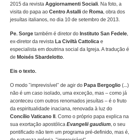
2015 da revista
Aggiornamenti Sociali
. Na foto, a
visita do papa ao
Centro Astalli
de
Roma
, obra dos
jesuítas italianos, no dia 10 de setembro de 2013.
Pe. Sorge
também é diretor do
Instituto San Fedele
,
ex-diretor da revista
La Civiltà Cattolica
e
especialista em doutrina social da Igreja. A tradução é
de
Moisés Sbardelotto
.
Eis o texto.
O modo "imprevisível" de agir do
Papa Bergoglio
(...)
não é um caso isolado, uma exceção, mas – como já
aconteceu com outros renomados jesuítas – é o fruto
da espiritualidade inaciana, renovada à luz do
Concílio Vaticano II
. Como o próprio papa explica na
sua exortação apostólica
Evangelii gaudium
, o seu
pontificado não tem um programa pré-definido, mas é,
de natureza própria, "imprevisível".