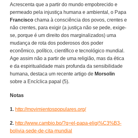
Acrescenta que a partir do mundo empobrecido e
permeado pela injustiça humana e ambiental, o Papa
Francisco
chama à consciência dos povos, crentes e
não crentes, para exigir (a justiça não se pede, exige-
se, porque é um direito dos marginalizados) uma
mudança de rota dos poderosos dos poder
econômico, político, científico e tecnológico mundial.
Age assim não a partir de uma religião, mas da ética
e da espiritualidade mais profunda da sensibilidade
humana, destaca um recente artigo de
Morsolin
sobre a Encíclica papal (5).
Notas
1.
http://movimientospopulares.org/
2.
http://www.cambio.bo/?q=el-papa-eligi%C3%B3-
bolivia-sede-de-cita-mundial