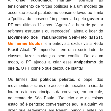
A
crise econômica mundial
, somada ao
tensionamento de forças políticas e a um modelo de
ascensão social pautado no consumo levou ao limite
a "política do consenso" implementada pelo
governo
PT
nos últimos 12 anos. "Agora é a hora de pautar
reformas estruturais ou retroceder", alerta o líder do
Movimento dos Trabalhadores Sem-Teto
(
MTST
),
Guilherme Boulos
, em entrevista exclusiva à Rede
Brasil Atual. "É impossível, em uma sociedade de
classes, fazer mudanças sem conflito. De algum
modo, o PT ajudou a criar esse
antipetismo
de
direita. O PT colhe o que deixou de plantar".
Os limites das
políticas petistas
, o papel dos
movimentos sociais e o acesso democrático à cidade
foram os temas principais da conversa, em um café,
no centro de São Paulo. "Do jeito que as coisas
estão, só é perigoso conversarmos aqui e alguém vir
dizer que estávamos em Paris!", brincou, antes no