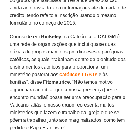
do grupo, que solicitava um estande de exposição,
ainda ano passado, com informações até de cartão de
crédito, tendo refeito a inscrição usando o mesmo
formulário no começo de 2015.
Com sede em
Berkeley
, na Califórnia, a
CALGM
é
uma rede de organizações que inclui quase duas
dúzias de grupos mantidos por dioceses e paróquias
católicas, as quais “trabalham dentro da plenitude dos
ensinamentos católicos para proporcionar um
ministério pastoral aos
católicos LGBTs
e às
famílias”, disse
Fitzmaurice
. “Não temos motivo
algum para acreditar que a nossa presença [neste
encontro mundial] possa ser uma preocupação para o
Vaticano; aliás, o nosso grupo representa muitos
ministérios que fazem o trabalho da Igreja e que se
põem a trabalhar junto aos marginalizados, como tem
pedido o Papa Francisco”.