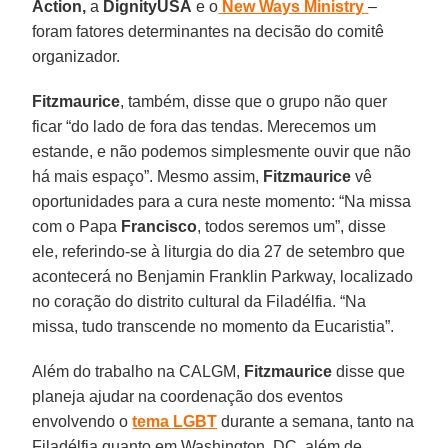
Action,
a
DignityUSA
e o
New Ways Ministry
–
foram fatores determinantes na decisão do comitê
organizador.
Fitzmaurice
, também, disse que o grupo não quer
ficar “do lado de fora das tendas. Merecemos um
estande, e não podemos simplesmente ouvir que não
há mais espaço”. Mesmo assim,
Fitzmaurice
vê
oportunidades para a cura neste momento: “Na missa
com o Papa
Francisco
, todos seremos um”, disse
ele, referindo-se à liturgia do dia 27 de setembro que
acontecerá no Benjamin Franklin Parkway, localizado
no coração do distrito cultural da Filadélfia. “Na
missa, tudo transcende no momento da Eucaristia”.
Além do trabalho na CALGM,
Fitzmaurice
disse que
planeja ajudar na coordenação dos eventos
envolvendo o
tema LGBT
durante a semana, tanto na
Filadélfia quanto em Washington, DC, além de