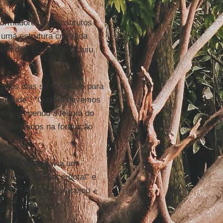
ormadores dos institutos
 uma estrutura cristã da
em dar. E isto – concluiu
s os dias se levantam para
manidade”. “Quanto devemos
nterrompendo a leitura do
ão empenhados na formação
 no almoço havia um
e Ordenação sacerdotal” e
sos”. “Alguns – gracejou –
”.