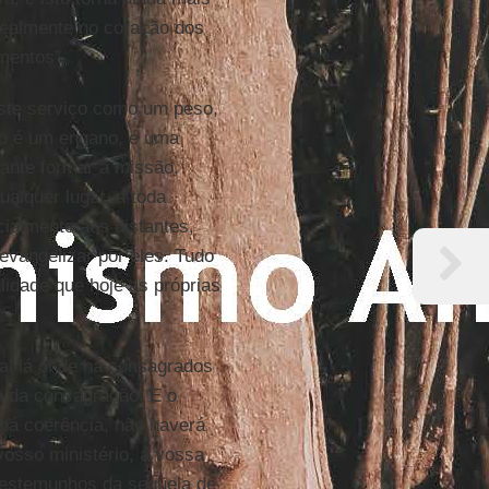
realmente no coração dos
mentos”.
este serviço como um peso,
to é um engano, é uma
tante formar à missão,
ualquer lugar, a toda
cialmente aos distantes,
evangelizar por eles. Tudo
lidade que hoje as próprias
nal lá onde há consagrados
a da consagração. E o
há coerência, não haverá
osso ministério, a vossa
testemunhos da seqüela de