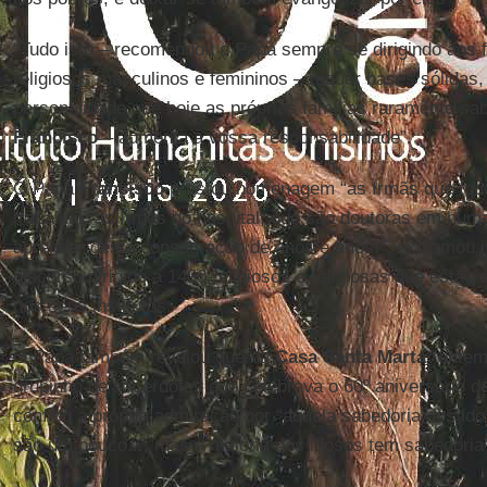
“Tudo isto – recomendou o Papa sempre se dirigindo aos f
religiosos masculinos e femininos – requer bases sólidas,
personalidade que hoje as próprias famílias raramente sab
Francisco
– aumenta a vossa responsabilidade”.
O Papa
Francisco
prestou homenagem “às Irmãs que todo
trabalhar, as Irmãs do hospital, que são doutoras em hu
aprender desta consagração de anos e anos!”, exclamou i
discurso dirigido a 1400 religiosos e religiosas que est
nos seus institutos.
O Papa também revelou que na
Casa Santa Marta
“ontem
grupinho de sacerdotes que celebrava o 60º aniversário d
confiou a própria admiração por “aquela sabedoria dos ido
são um pouco..., mas a maioria dos idosos tem sabedoria