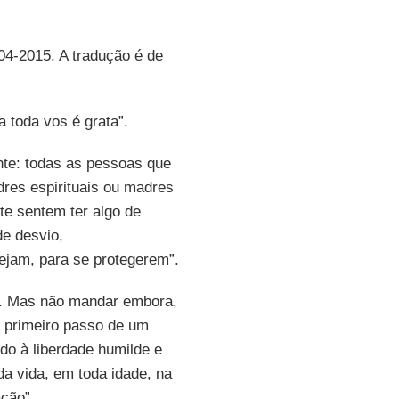
-04-2015. A tradução é de
 toda vos é grata”.
ante: todas as pessoas que
res espirituais ou madres
te sentem ter algo de
de desvio,
ejam, para se protegerem”.
ão. Mas não mandar embora,
o primeiro passo de um
do à liberdade humilde e
da vida, em toda idade, na
ção”.