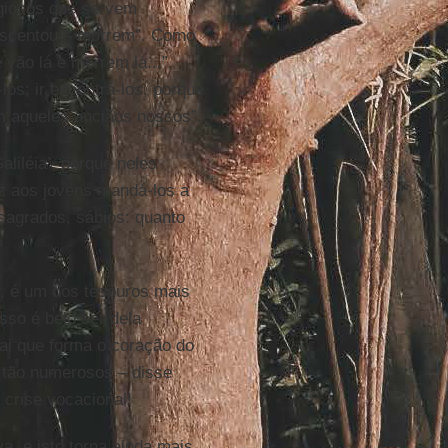
igiosos que servem
rescentou – morrem”. Como
vão lá e morrem lá...”.
los: ir encontrá-los, porque
m aqueles anciãos nossos”.
liléia’, porque neles
z aos jovens mandá-los a
sagrados, sábios: quanto
a, é um dos tesouros mais
sso é belo ser dela
Pai que forma o coração do
s tão numerosos – disse
 crise vocacional!
a, e isto torna ainda mais