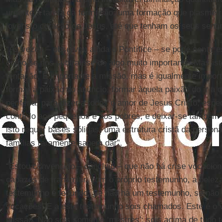
urgente a tarefa da formação, uma formação que plasme 
jovens o coração de Jesus, até que tenham os seus senti
“Às vezes – observou ainda o Pontífice – se pode sentir 
como se nos subtraísse de algo muito importante. Mas is
tentação. É importante a missão, mas é igualmente impor
formar à paixão do anúncio, formar àquela paixão do ir a q
periferia, para dizer a todos o amor de Jesus Cristo, espe
contá-lo aos pequenos e aos pobres, e deixar-se também 
isto requer bases sólidas, uma estrutura cristã da persona
famílias raramente sabem dar”.
“Estou convencido – concluiu – que não há crise vocacio
capazes de transmitir, com o próprio testemunho, a belez
testemunho é fecundo. Se não há um testemunho, se não 
vocações. E a este testemunho sois chamados. Este é o v
missão. Não sois somente ‘mestres’; sois acima de tudo 