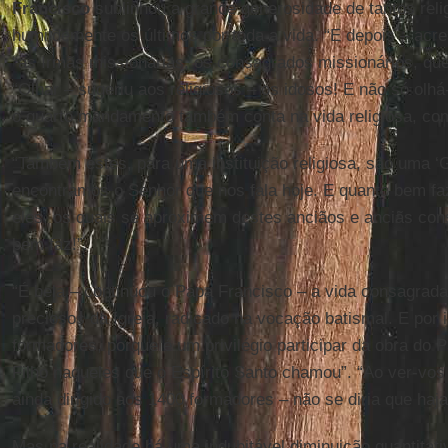
Francisco
sublinhou a grande generosidade de tantos rel
humildemente os últimos por toda a vida. “E depois – ac
“as Irmãs missionárias, os consagrados missionários, que 
“Olhar – sugeriu aos religiosos – os idosos! E não só olhá-
o quarto mandamento também conta na vida religiosa, co
“Também estes, para uma instituição religiosa, são uma ‘Ga
encontramos o Senhor que nos fala hoje. E quanto bem fa
eles, os quais se aproximem destes anciãos e anciãs con
bem faz!”.
“É bela – continuou o Papa Francisco – a vida consagrad
preciosos da Igreja, radicado na vocação batismal. E por i
formadores, porque é um privilégio participar da obra do 
Filho naqueles que o Espírito Santo chamou”. “Ao ver-vo
ainda dirigido aos 1400 formadores – não se diria que haja
Mas na realidade há uma indubitável diminuição quantitativ