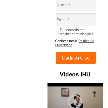
Eu concordo em
receber comunicações.
Conheça nossa
Política de
Privacidade
.
Vídeos IHU
play_circle_outline