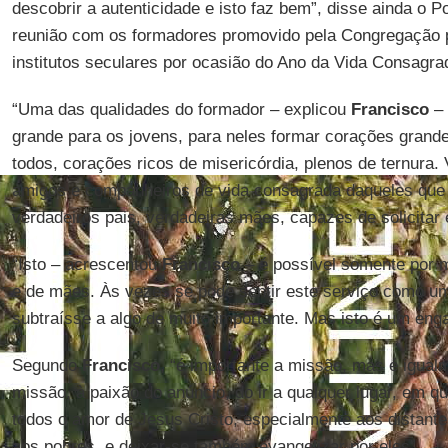
descobrir a autenticidade e isto faz bem”, disse ainda o Po
reunião com os formadores promovido pela Congregação p
institutos seculares por ocasião do Ano da Vida Consagra
“Uma das qualidades do formador – explicou
Francisco
– 
grande para os jovens, para neles formar corações grand
todos, corações ricos de misericórdia, plenos de ternura
amigos e companheiros de vida consagrada daqueles que
verdadeiros pais, verdadeiras mães, capazes de solicitar
“Isto – acrescentou
Francisco
– é possível somente por m
e de mães. Às vezes se pode sentir este serviço como u
subtraísse a algo de muito importante. Mas isto é um eng
Segundo
Francisco
, “é importante a missão, mas é igual
missão, à paixão do anúncio, do ir a qualquer lugar, em qua
todos o amor de Jesus Cristo, especialmente aos distante
aos pobres, e deixar-se também evangelizar por eles”.