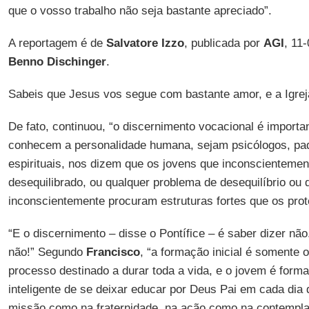
que o vosso trabalho não seja bastante apreciado”.
A reportagem é de
Salvatore Izzo
, publicada por
AGI
, 11
Benno Dischinger
.
Sabeis que Jesus vos segue com bastante amor, e a Igreja
De fato, continuou, “o discernimento vocacional é import
conhecem a personalidade humana, sejam psicólogos, pad
espirituais, nos dizem que os jovens que inconscientemen
desequilibrado, ou qualquer problema de desequilíbrio ou 
inconscientemente procuram estruturas fortes que os prot
“E o discernimento – disse o Pontífice – é saber dizer n
não!” Segundo
Francisco
, “a formação inicial é somente 
processo destinado a durar toda a vida, e o jovem é forma
inteligente de se deixar educar por Deus Pai em cada dia 
missão como na fraternidade, na ação como na contempla