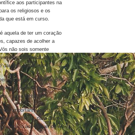
ntífice aos participantes na
ara os religiosos e os
da que está em curso.
é aquela de ter um coração
es, capazes de acolher a
. Vós não sois somente
 vos são confiados, mas
 e dar-lhes o máximo”.
eio do amor, o amor de pais
m peso, como se nos
ano, é uma tentação”.
mente importante formar à
lquer periferia, para dizer a
s, contá-lo aos pequenos e