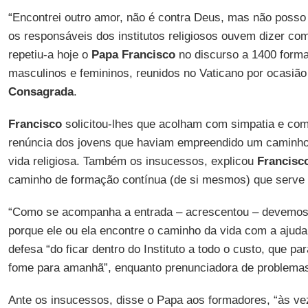
“Encontrei outro amor, não é contra Deus, mas não posso 
os responsáveis dos institutos religiosos ouvem dizer com
repetiu-a hoje o
Papa Francisco
no discurso a 1400 forma
masculinos e femininos, reunidos no Vaticano por ocasiã
Consagrada
.
Francisco
solicitou-lhes que acolham com simpatia e co
renúncia dos jovens que haviam empreendido um caminho
vida religiosa. Também os insucessos, explicou
Francisc
caminho de formação contínua (de si mesmos) que serve 
“Como se acompanha a entrada – acrescentou – devemos
porque ele ou ela encontre o caminho da vida com a ajud
defesa “do ficar dentro do Instituto a todo o custo, que pa
fome para amanhã”, enquanto prenunciadora de problemas
Ante os insucessos, disse o Papa aos formadores, “às ve