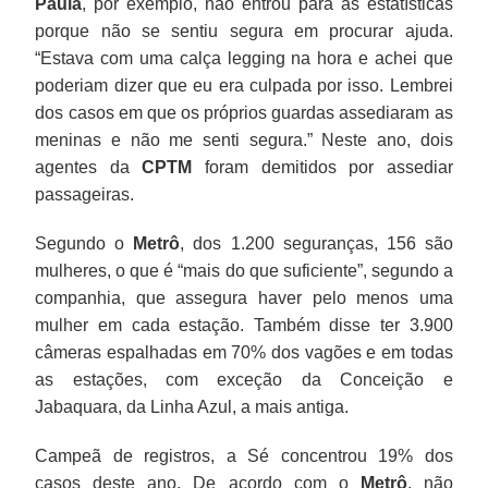
Paula
, por exemplo, não entrou para as estatísticas
porque não se sentiu segura em procurar ajuda.
“Estava com uma calça legging na hora e achei que
poderiam dizer que eu era culpada por isso. Lembrei
dos casos em que os próprios guardas assediaram as
meninas e não me senti segura.” Neste ano, dois
agentes da
CPTM
foram demitidos por assediar
passageiras.
Segundo o
Metrô
, dos 1.200 seguranças, 156 são
mulheres, o que é “mais do que suficiente”, segundo a
companhia, que assegura haver pelo menos uma
mulher em cada estação. Também disse ter 3.900
câmeras espalhadas em 70% dos vagões e em todas
as estações, com exceção da Conceição e
Jabaquara, da Linha Azul, a mais antiga.
Campeã de registros, a Sé concentrou 19% dos
casos deste ano. De acordo com o
Metrô
, não