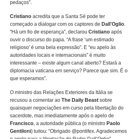
pedaços”.
Cristiano
acredita que a Santa Sé pode ter
começado a dialogar com os captores de
Dall’Oglio
.
“Há um fio de esperança”, declarou
Cristiano
após
ouvir o discurso do papa. “A frase ‘um estimado
religioso’ é uma bela expressão”. E “eu apelo às
autoridades locais e internacionais” é muito
interessante – existe algum canal aberto? Estará a
diplomacia vaticana em serviço? Parece que sim. É o
que esperamos”.
O ministro das Relações Exteriores da Itália se
recusou a comentar ao
The Daily Beast
sobre
quaisquer negociações em curso pela libertação do
sacerdote, mas imediatamente após o apelo de
Francisco
, a autoridade pública (o ministro
Paolo
Gentiloni
) tuitou: “Obrigado @pontifex. Agradecemos
o apelo para a libertação do Padre Dall’Oglio”.