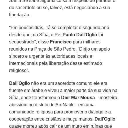
Santa Sé sabe alguma coisa a respeito do paradeiro
do sacerdote ou se, talvez, está negociando a sua
libertação.
“Em poucos dias, irá se completar o segundo ano
desde que, na Síria, o Pe.
Paolo Dall’Oglio
foi
sequestrado”, disse
Francisco
para milhares
reunidos na Praça de São Pedro. “Dirijo um apelo
sincero e urgente às autoridades locais e
internacionais pela libertação desse estimado
religioso”.
Dall’Oglio
não era um sacerdote comum: ele era
fluente em árabe e viveu a maior parte da sua vida na
Síria, onde transformou o
Deir Mar Mousa
– mosteiro
abissínio no distrito de An-Nabk – em uma
comunidade religiosa para promover o diálogo e a
cooperação entre cristãos e muçulmanos.
Dall’Oglio
quase morreu após cair de um muro em ruínas que