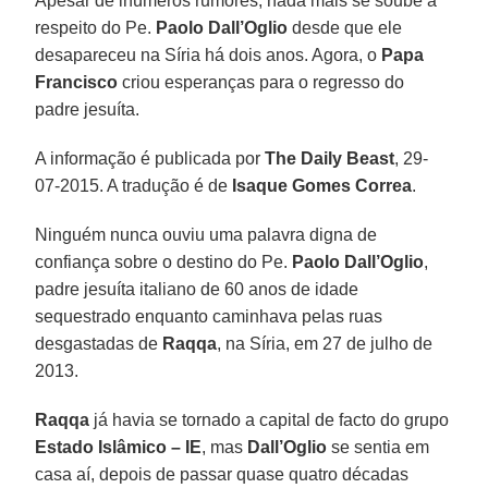
Apesar de inúmeros rumores, nada mais se soube a
respeito do Pe.
Paolo Dall’Oglio
desde que ele
desapareceu na Síria há dois anos. Agora, o
Papa
Francisco
criou esperanças para o regresso do
padre jesuíta.
A informação é publicada por
The Daily Beast
, 29-
07-2015. A tradução é de
Isaque Gomes Correa
.
Ninguém nunca ouviu uma palavra digna de
confiança sobre o destino do Pe.
Paolo Dall’Oglio
,
padre jesuíta italiano de 60 anos de idade
sequestrado enquanto caminhava pelas ruas
desgastadas de
Raqqa
, na Síria, em 27 de julho de
2013.
Raqqa
já havia se tornado a capital de facto do grupo
Estado Islâmico – IE
, mas
Dall’Oglio
se sentia em
casa aí, depois de passar quase quatro décadas