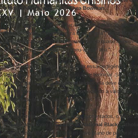
a
Madre Mary Lange
e a
Ir. Thea Bowman
.
“Essas ausências me lembraram que os católicos afro-ame
eram invisíveis na Igreja negra mais ampla”, disse
Braxt
afro-americanos eram e continuam sendo quase invisíveis 
ampla e em grande parte europeu-americana.”
Sem dúvida, há muitas razões para essa negligência, al
tanto, mas, em todo o caso, isso deve terminar. Se a
Igre
para a cura racial nos
Estados Unidos
, ela deve começar
diversidade racial mais a sério, aprendendo a valorizar t
presente de todas essas comunidades.
Um dos prelados afro-americanos aposentados, o bispo
J
Flórida
, atua como presidente do
National Black Cathol
o grupo está trabalhando em um novo plano de pastoral q