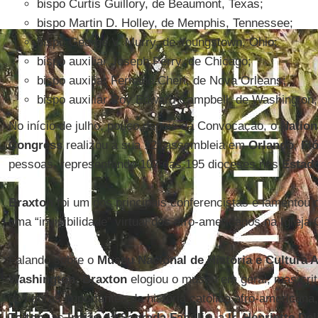
bispo Curtis Guillory, de Beaumont, Texas;
bispo Martin D. Holley, de Memphis, Tennessee;
bispo George V. Murry, de Youngstown, Ohio;
bispo auxiliar Joseph Perry, de Chicago;
bispo auxiliar Fernand Cheri, de Nova Orleans;
bispo auxiliar Roy Edward Campbell, de Washington
No início de julho, pouco depois da Convocação, o
Nation
Congress
realizou a sua 12ª assembleia em
Orlando
,
Fló
pessoas, representando 107 das 195 dioceses nos
Estad
Braxton
foi um dos principais conferencistas e lamentou
uma “invisibilidade” virtual dos afro-americanos na Igreja
Falando sobre o
Museu Nacional de História e Cultura 
Washington
,
Braxton
elogiou o museu em geral, mas crit
de figuras importantes da história católica afro-american
Tolton
, as
Irmãs da Sagrada Família
, a
Ir. Henriette Del