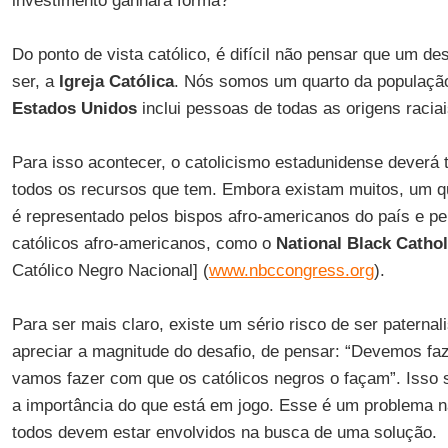
investimento ganhará forma?
Do ponto de vista católico, é difícil não pensar que um de
ser, a
Igreja Católica
. Nós somos um quarto da população 
Estados Unidos
inclui pessoas de todas as origens raciais
Para isso acontecer, o catolicismo estadunidense deverá 
todos os recursos que tem. Embora existam muitos, um q
é representado pelos bispos afro-americanos do país e p
católicos afro-americanos, como o
National Black Catho
Católico Negro Nacional] (
www.nbccongress.org
).
Para ser mais claro, existe um sério risco de ser paterna
apreciar a magnitude do desafio, de pensar: “Devemos faz
vamos fazer com que os católicos negros o façam”. Isso
a importância do que está em jogo. Esse é um problema na
todos devem estar envolvidos na busca de uma solução.