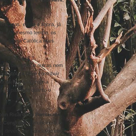
ricanos, então e agora, já
on
. “Ao mesmo tempo, os
na Igreja Católica mais
gumas benignas e outras nem
ja Católica
deve contribuir
 a levar a sua própria
anto o passado quanto o
ohn Ricard
, de
Pensacola
,
ic Congress
e anunciou que
ue deverá ser concluído em