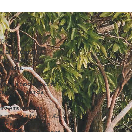
, DC.
al Black Catholic
rida
, reunindo 2.000
os Unidos
.
 o que ele descreveu como
 Católica mais ampla.
Afro-Americana
em
icou fortemente a exclusão
a, como
o Pe. Augustus
ille
, o
Pe. Pierre Toussaint
,