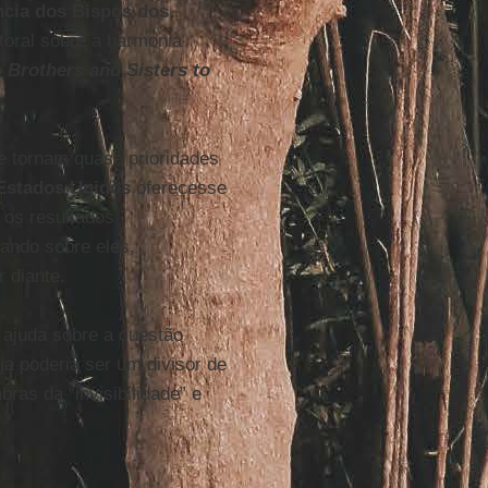
cia dos Bispos dos
oral sobre a harmonia
o
Brothers and Sisters to
e tornam quase prioridades
Estados Unidos
oferecesse
 os resultados
lando sobre eles,
 diante.
ajuda sobre a questão
eja poderia ser um divisor de
as da “invisibilidade” e