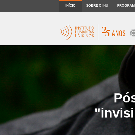
INÍCIO
SOBRE O IHU
PROGRAM
Pós
"invis