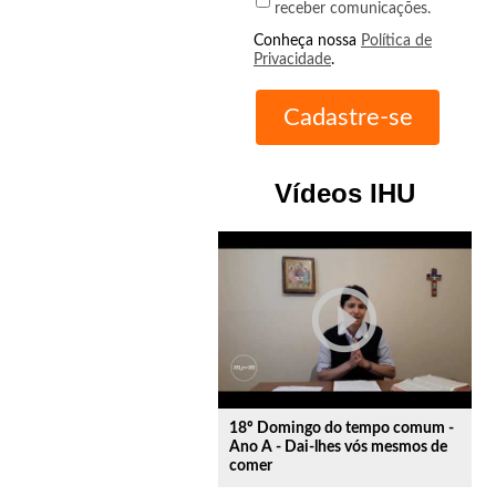
receber comunicações.
Conheça nossa
Política de
Privacidade
.
Vídeos IHU
play_circle_outline
18º Domingo do tempo comum -
Ano A - Dai-lhes vós mesmos de
comer