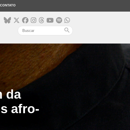
CONTATO
search
m da
s afro-