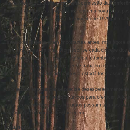
alguns meses. Enquanto isso, uma comissão da
Conferên
Estados Unidos
está trabalhando em uma nova carta past
racial, como sequência a um documento de 1979 intitulad
Us
.
Esses dois projetos eram importantes antes, mas agora s
extremas. Seria um sinal promissor se cada diocese dos
ajuda, tanto financeira quanto logística, e também levasse
profundamente a sério quando esse trabalho terminar – fa
divulgando-os, convidando outros a estudá-los e assim por
A sociedade estadunidense precisa desesperadamente de 
racial, e a Igreja tem recursos únicos para oferecer. A Igr
águas, contanto que esses recursos possam sair das sombr
receber a atenção que eles merecem.
Leia mais