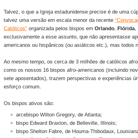
Talvez, o que a Igreja estadunidense precise é de uma cúp
talvez uma versão em escala menor da recente
“Convocaç
Católicos”
organizada pelos bispos em
Orlando
,
Flórida
,
exclusivamente a esse assunto, que não apresentasse ape
americanos ou hispânicos (ou asiáticos etc.), mas todos n
Ao mesmo tempo, os cerca de 3 milhões de católicos afr
como os nossos 16 bispos afro-americanos (incluindo nov
sete aposentados), trazem perspectivas e experiências ún
esforço comum.
Os bispos ativos são:
arcebispo Wilton Gregory, de Atlanta;
bispo Edward Braxton, de Belleville, Illinois;
bispo Shelton Fabre, de Houma-Thibodaux, Louisian