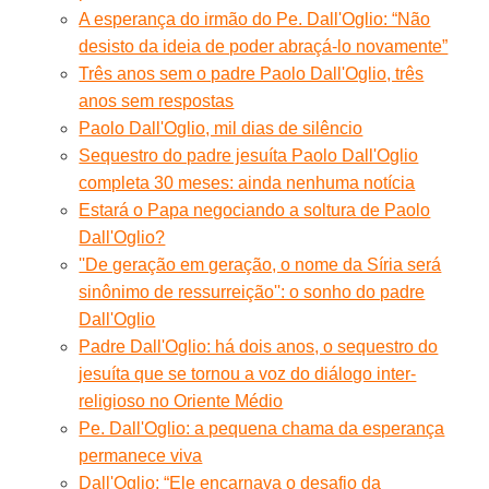
A esperança do irmão do Pe. Dall'Oglio: “Não
desisto da ideia de poder abraçá-lo novamente”
Três anos sem o padre Paolo Dall'Oglio, três
anos sem respostas
Paolo Dall'Oglio, mil dias de silêncio
Sequestro do padre jesuíta Paolo Dall'Oglio
completa 30 meses: ainda nenhuma notícia
Estará o Papa negociando a soltura de Paolo
Dall'Oglio?
''De geração em geração, o nome da Síria será
sinônimo de ressurreição'': o sonho do padre
Dall'Oglio
Padre Dall'Oglio: há dois anos, o sequestro do
jesuíta que se tornou a voz do diálogo inter-
religioso no Oriente Médio
Pe. Dall'Oglio: a pequena chama da esperança
permanece viva
Dall'Oglio: “Ele encarnava o desafio da