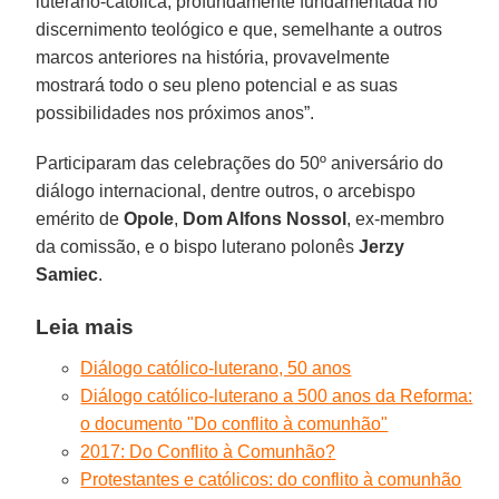
luterano-católica, profundamente fundamentada no
discernimento teológico e que, semelhante a outros
marcos anteriores na história, provavelmente
mostrará todo o seu pleno potencial e as suas
possibilidades nos próximos anos”.
Participaram das celebrações do 50º aniversário do
diálogo internacional, dentre outros, o arcebispo
emérito de
Opole
,
Dom Alfons Nossol
, ex-membro
da comissão, e o bispo luterano polonês
Jerzy
Samiec
.
Leia mais
Diálogo católico-luterano, 50 anos
Diálogo católico-luterano a 500 anos da Reforma:
o documento "Do conflito à comunhão"
2017: Do Conflito à Comunhão?
Protestantes e católicos: do conflito à comunhão