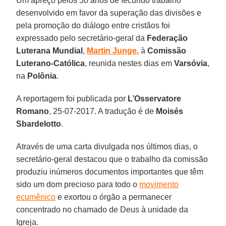
Um apreço pelos 50 anos de fecundo trabalho
desenvolvido em favor da superação das divisões e
pela promoção do diálogo entre cristãos foi
expressado pelo secretário-geral da
Federação
Luterana Mundial
,
Martin Junge
, à
Comissão
Luterano-Católica
, reunida nestes dias em
Varsóvia
,
na
Polônia
.
A reportagem foi publicada por
L’Osservatore
Romano
, 25-07-2017. A tradução é de
Moisés
Sbardelotto
.
Através de uma carta divulgada nos últimos dias, o
secretário-geral destacou que o trabalho da comissão
produziu inúmeros documentos importantes que têm
sido um dom precioso para todo o
movimento
ecumênico
e exortou o órgão a permanecer
concentrado no chamado de Deus à unidade da
Igreja.