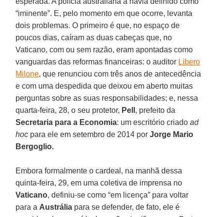
esperada. A polícia australiana a havia definido como
“iminente”. E, pelo momento em que ocorre, levanta
dois problemas. O primeiro é que, no espaço de
poucos dias, caíram as duas cabeças que, no
Vaticano, com ou sem razão, eram apontadas como
vanguardas das reformas financeiras: o auditor
Libero
Milone
, que renunciou com três anos de antecedência
e com uma despedida que deixou em aberto muitas
perguntas sobre as suas responsabilidades; e, nessa
quarta-feira, 28, o seu protetor,
Pell
, prefeito da
Secretaria para a Economia
: um escritório criado
ad
hoc
para ele em setembro de 2014 por
Jorge Mario
Bergoglio.
Embora formalmente o cardeal, na manhã dessa
quinta-feira, 29, em uma coletiva de imprensa no
Vaticano
, definiu-se como “em licença” para voltar
para a
Austrália
para se defender, de fato, ele é