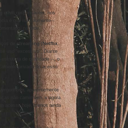
g
eram responsáveis, nos
cia é que isso aumente --
comentado, na rede.
iços de
streaming
(
Netflix
,
esse uso "excessivo". Diante
-estrutura de qualidade --, o
sicamente privado do acesso
 vergonhoso, aparentemente
blicas não caminham, e agora
têm acesso hoje, menos ainda