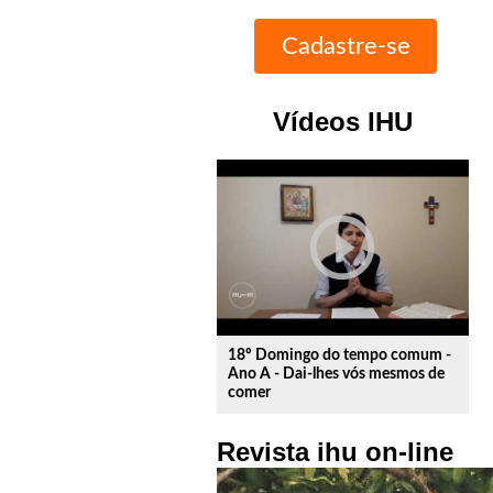
Vídeos IHU
play_circle_outline
18º Domingo do tempo comum -
Ano A - Dai-lhes vós mesmos de
comer
Revista ihu on-line