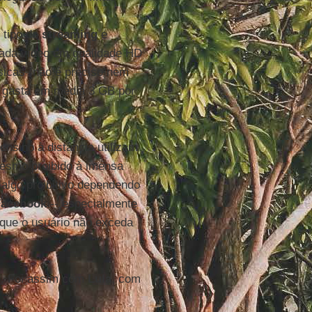
r tipo de
streaming
e
ada vídeo em qualidade HD
ásicas (não é preciso nem
D gasta em média 3 GB por
ensino à distância utilizam
mesmo proibido à imensa
algo proibitivo dependendo
Facebook
-- especialmente
 que o usuário não exceda
es. Foi assim com
Lula
, com