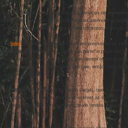
O cálculo é simples, ainda em 2014 serviços de
streamin
EUA
, pelo consumo de mais de 50% da internet e a tendên
especialmente diante da falta de investimentos, como já 
As
teles
nos
EUA
buscaram e buscam pressionar os serv
Youtube
,
Amazon
, etc) a "fazer sua parte" e pagar por 
da óbvia negativa -- são as teles que devem oferecer infra
"custo" é repassado ao usuário final que, então, será ba
a esses serviços.
O
PNBL
(Plano Nacional de Banda Larga), que já nasceu
foi abandonado. Planos para levar internet às escolas pú
temos o golpe final com a imposição de limites. Poucos 
terão no futuro.