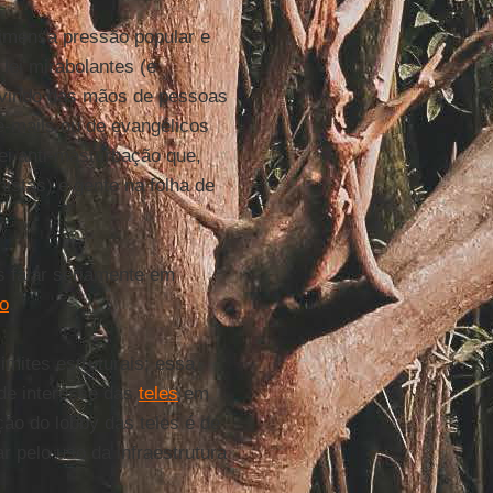
e imensa pressão popular e
lei mirabolantes (e
 vindo das mãos de pessoas
e-mails ou de evangélicos
ei anti-masturbação que,
nistas) e gente na folha de
s falar seriamente em
ão
.
mites estruturais; essa
 de interesse das
teles
em
ção do lobby das teles é de
ar pelo uso da infraestrutura