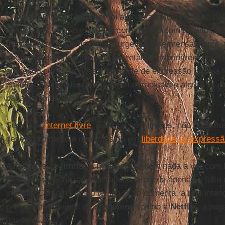
O
Marco Civil da Internet
foi algo fora da curva, fruto d
de ativistas, mas mesmo ele corre perigo com projetos de 
francamente estúpidos) que surgem quase mensalmente,
que ainda devem pedir pras secretárias imprimirem seus 
querendo censurar nossa liberdade de expressão (vide a l
pasme, foi aplaudida por feministas radicais e alguns stali
pagamento das teles.
Sem uma
internet livre
, neutra e sem limites, não podemo
desenvolvimento e nem mesmo em
liberdade de express
A iniciativa de
limitar a internet
não tem nada a ver com li
desculpa é absolutamente falsa e esconde apenas a falta
investir. Como há muito tempo já se comenta, a real inten
pressionar serviços de
streaming
(como a
Netflix
) a pag
das teles.