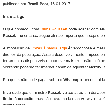
publicado por
Brasil Post
, 16-01-2017.
Eis o artigo.
O que começou com
Dilma Rousseff
pode acabar com
Mi
Kassab
, no entanto, segue ali não importa quem seja o pr
A imposição de
limites à banda larga
é vergonhosa e mesm
direitos da população. Atrasa desenvolvimento, impede o 
ferramentas disponíveis e promove mais exclusão -- só p
sobrando poderão ter internet capaz de aguentar
Netflix
,
Pra quem não pode pagar sobra o
Whatsapp
- tendo cuid
É verdade que o ministro
Kassab
voltou atrás um dia após 
limite à conexão
, mas não custa nada manter-se alerta. O