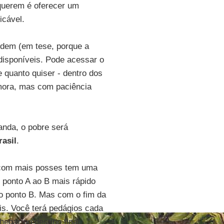
querem é oferecer um
icável.
odem (em tese, porque a
disponíveis. Pode acessar o
 quanto quiser - dentro dos
mora, mas com paciência
anda, o pobre será
rasil
.
 com mais posses tem uma
 ponto A ao B mais rápido
o ponto B. Mas com o fim da
is. Você terá pedágios cada
egar ao destino final.