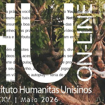
Na prática você terá de se privar do
Youtube
, de qualque
mesmo de baixar filmes e músicas.
Netflix
nem pensar, c
consumiria boa parte -- senão toda -- das franquias mais b
conhecê-las pra saber disso) -- um vídeo em qualidade H
hora e no Youtube 15 minutos gastam em média 550 MB.
Além dos sites para entretenimento, diversos serviços de 
vídeos e o acesso a esses serviços seria dificultado ou 
parte da população. O download de programas se tornaria 
de seu tamanho, assim como de jogos. Mesmo o uso do
com vídeos em autoplay -- teria de ser bem pensado para
seu limite.
Mais uma vez o governo brasileiro age a serviço das tel
Dilma
e é com
Temer
.