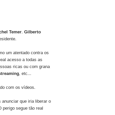
chel Temer
.
Gilberto
esidente.
o um atentado contra os
real acesso a todas as
essoas ricas ou com grana
streaming
, etc...
ado com os vídeos.
anunciar que iria liberar o
 perigo segue tão real