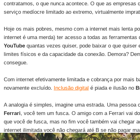
contratamos, o que nunca acontece. O que as empresas 
serviço medíocre limitado ao extremo, virtualmente imprat
Hoje os mais pobres, mesmo com a internet mais lenta p
internet é uma merda) ter acesso a todas as ferramentas 
YouTube
quantas vezes quiser, pode baixar o que quiser e
limites físicos e da capacidade da conexão. Demora? De
consegue.
Com internet efetivamente limitada e cobrança por mais b
novamente excluído.
Inclusão digital
é piada e ilusão no
B
A analogia é simples, imagine uma estrada. Uma pessoa
Ferrari
, você tem um fusca. O amigo com a Ferrari vai do
que você de fusca, mas no fim você também vai chegar a
internet ilimitada você não chegará até B se não pagar ma
vez mais caros e em algum momento terá de desistir de ch