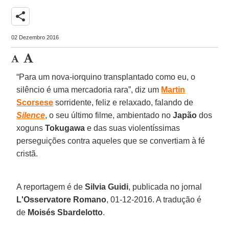
share
02 Dezembro 2016
“Para um nova-iorquino transplantado como eu, o
silêncio é uma mercadoria rara”, diz um
Martin
Scorsese
sorridente, feliz e relaxado, falando de
Silence
, o seu último filme, ambientado no
Japão
dos
xoguns
Tokugawa
e das suas violentíssimas
perseguições contra aqueles que se convertiam à fé
cristã.
A reportagem é de
Silvia Guidi
, publicada no jornal
L'Osservatore Romano
, 01-12-2016. A tradução é
de
Moisés Sbardelotto
.