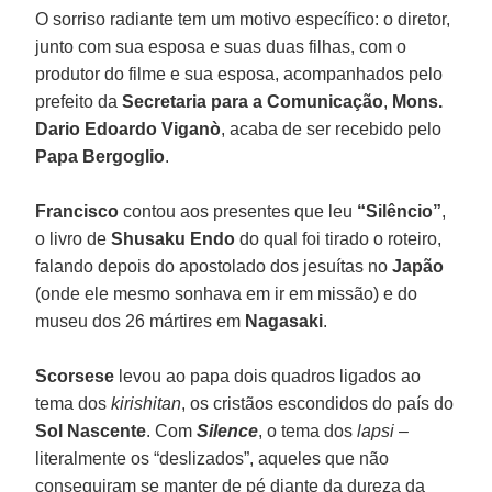
O sorriso radiante tem um motivo específico: o diretor,
junto com sua esposa e suas duas filhas, com o
produtor do filme e sua esposa, acompanhados pelo
prefeito da
Secretaria para a Comunicação
,
Mons.
Dario Edoardo Viganò
, acaba de ser recebido pelo
Papa
Bergoglio
.
Francisco
contou aos presentes que leu
“Silêncio”
,
o livro de
Shusaku Endo
do qual foi tirado o roteiro,
falando depois do apostolado dos jesuítas no
Japão
(onde ele mesmo sonhava em ir em missão) e do
museu dos 26 mártires em
Nagasaki
.
Scorsese
levou ao papa dois quadros ligados ao
tema dos
kirishitan
, os cristãos escondidos do país do
Sol Nascente
. Com
Silence
, o tema dos
lapsi
–
literalmente os “deslizados”, aqueles que não
conseguiram se manter de pé diante da dureza da