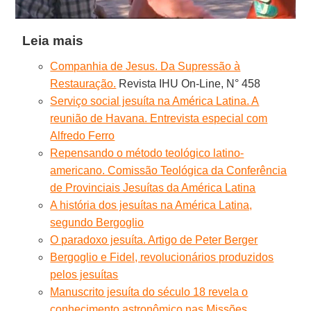
Leia mais
Companhia de Jesus. Da Supressão à
Restauração.
Revista IHU On-Line, N° 458
Serviço social jesuíta na América Latina. A
reunião de Havana. Entrevista especial com
Alfredo Ferro
Repensando o método teológico latino-
americano. Comissão Teológica da Conferência
de Provinciais Jesuítas da América Latina
A história dos jesuítas na América Latina,
segundo Bergoglio
O paradoxo jesuíta. Artigo de Peter Berger
Bergoglio e Fidel, revolucionários produzidos
pelos jesuítas
Manuscrito jesuíta do século 18 revela o
conhecimento astronômico nas Missões