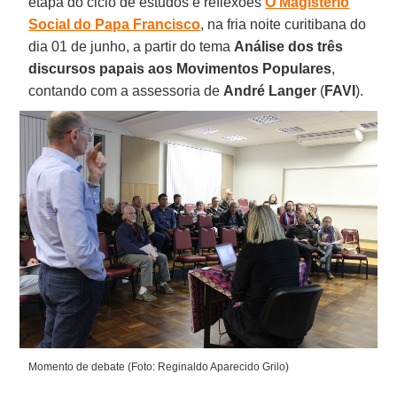
etapa do ciclo de estudos e reflexões
O Magistério
Social do Papa Francisco
, na fria noite curitibana do
dia 01 de junho, a partir do tema
Análise dos três
discursos papais aos Movimentos Populares
,
contando com a assessoria de
André Langer
(
FAVI
).
Momento de debate (Foto: Reginaldo Aparecido Grilo)