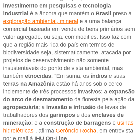
investimento em pesquisas e tecnologia
industrial
é a âncora que mantém o
Brasil
preso à
exploração ambiental, mineral
e a uma balança
comercial baseada em venda de bens primários sem
valor agregado, ou seja, commodities. Isso faz com
que a região mais rica do país em termos de
biodiversidade seja, sistematicamente, atacada por
projetos de desenvolvimento não somente
insustentáveis do ponto de vista ambiental, mas
também
etnocidas
. “Em suma, os
índios
e suas
terras na Amazônia
estão há anos sob o cerco
inclemente de três processos invasivos: a
expansão
do arco de desmatamento
da floresta pela ação da
agropecuária
; a
invasão e intrusão
de levas de
trabalhadores dos
garimpos
e dos
enclaves de
mineração
; e a
construção de barragens
e
usinas
hidrelétricas
”, afirma
Gerôncio Rocha
, em entrevista
por e-mail à
IHU On-Line
.