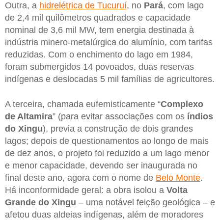
Outra, a
hidrelétrica de Tucuruí
, no
Pará
, com lago
de 2,4 mil quilômetros quadrados e capacidade
nominal de 3,6 mil MW, tem energia destinada à
indústria minero-metalúrgica do alumínio, com tarifas
reduzidas. Com o enchimento do lago em 1984,
foram submergidos 14 povoados, duas reservas
indígenas e deslocadas 5 mil famílias de agricultores.
A terceira, chamada eufemisticamente “
Complexo
de Altamira
” (para evitar associações com os
índios
do Xingu
), previa a construção de dois grandes
lagos; depois de questionamentos ao longo de mais
de dez anos, o projeto foi reduzido a um lago menor
e menor capacidade, devendo ser inaugurada no
final deste ano, agora com o nome de
Belo Monte
.
Há inconformidade geral: a obra isolou a
Volta
Grande do Xingu
– uma notável feição geológica – e
afetou duas aldeias indígenas, além de moradores