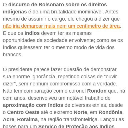
O
discurso de Bolsonaro sobre os direitos
indígenas
é de uma brutalidade inominável. Antes
mesmo de assumir o cargo, ele chegou a dizer que
não iria demarcar mais nem um centímetro de área
.
E que os
índios
devem ter as mesmas
oportunidades da sociedade envolvente; como se os
índios quisessem ter o mesmo modo de vida dos
brancos.
O presidente parece fazer questão de demonstrar
sua enorme ignorância, repetindo coisas de “ouvir
dizer”, sem nenhum compromisso com a verdade.
Não tem comparação com o coronel
Rondon
que, há
cem anos, desenvolveu um notável trabalho de
aproximação com índios
de diversas etnias, desde
o
Centro Oeste
até o extremo
Norte
, em
Rondônia
,
Acre
,
Roraima
, na região transfronteiriça. Lançou as
bases para um
Serviço de Proteção aos Índios