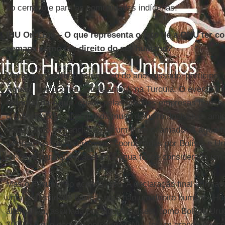
do cerrado e para as comunidades indígenas.
IHU On-Line – O que representa o fato de a ONU ter c
semana como um direito do ser humano?
Marianne Spille
r – Em março do ano passado, participei
Águas
, que ocorreu em Istambul, na Turquia. O evento fo
Mundial da Água
, criado pelas grandes empresas transn
o hidronegócio, algo que dá muito dinheiro. Inclusive, a
trabalhando na conclusão de um filme chamado “
A água f
delegações sul-americanas, coordenadas por Bolívia e Ur
o Fórum para que o acesso à água fosse considerado um 
Mas o
Fórum
não aceitou isso. A declaração final afirma
uma necessidade básica, mas não um direito humano. Ho
alternativa, assinada por alguns países, como Bolívia Ur
2009 e o que ocorreu ontem na ONU, foi um grande passo,