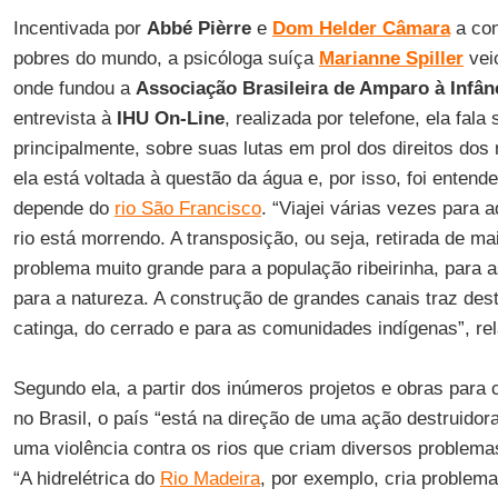
Incentivada por
Abbé Pièrre
e
Dom Helder Câmara
a con
pobres do mundo, a psicóloga suíça
Marianne Spiller
vei
onde fundou a
Associação Brasileira de Amparo à Infân
entrevista à
IHU On-Line
, realizada por telefone, ela fala 
principalmente, sobre suas lutas em prol dos direitos dos
ela está voltada à questão da água e, por isso, foi entend
depende do
rio São Francisco
. “Viajei várias vezes para 
rio está morrendo. A transposição, ou seja, retirada de ma
problema muito grande para a população ribeirinha, para
para a natureza. A construção de grandes canais traz des
catinga, do cerrado e para as comunidades indígenas”, rel
Segundo ela, a partir dos inúmeros projetos e obras para 
no Brasil, o país “está na direção de uma ação destruidor
uma violência contra os rios que criam diversos problema
“A hidrelétrica do
Rio Madeira
, por exemplo, cria problema