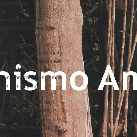
r a natureza.
conferência foi um
e não conhecíamos. Que
ador têm um conceito muito
Mãe Terra. O discurso mais
o o mais importante é o
iginários indígenas, o mais
omem vem depois”.
rente. O futuro tem de ir
o lutamos muito pelos
lheres, das crianças, e de
 será da
Mãe Terra
. Se não
 bom.