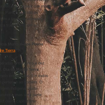
urioso é que o país que mais
via. Parece que são os
 têm a força da verdade.
reza trabalham com a
ncia Mundial dos Povos
re Tierra
”?
peradas entre cinco e dez
l,
Dia da Madre Terra
,
 pelo entusiasmo. Em todos
não pertence ao homem. O
rigem indígena, muito
natureza, mas uma parte
aiz deste capitalismo