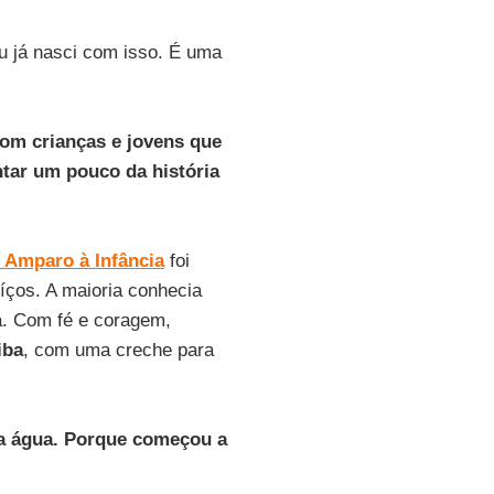
u já nasci com isso. É uma
com crianças e jovens que
tar um pouco da história
e Amparo à Infância
foi
íços. A maioria conhecia
a. Com fé e coragem,
iba
, com uma creche para
da água. Porque começou a