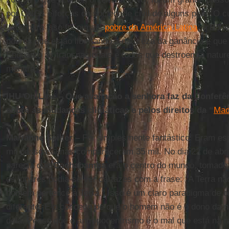
por ONGs e forças da sociedade civil de alguns país. O c
lutou para isso foi o mais
pobre da América Latina
: a Bolí
pobres que estão libertando a natureza da ganância e que
Enquanto as transnacionais e todos que destroem a natu
mentira.
IHU On-Line – Que avaliação a senhora faz da Conferê
sobre as mudanças climáticas e pelos direitos da “
Mad
Marianne Spiller –
Foi simplesmente fantástico. Eram es
mil pessoas, mas compareceram 35 mil. No dia 22 de abri
parecia que
Cochabamba
era o centro do mundo, tomado
os lugares podia-se ver cartazes com a frase: “A Terra 
homem pertence à Terra.” Isso é um claro paradigma de o
diferente. É o conceito de que o homem não é o dono da 
dela. Penso que o antropocentrismo é o mal que está na r