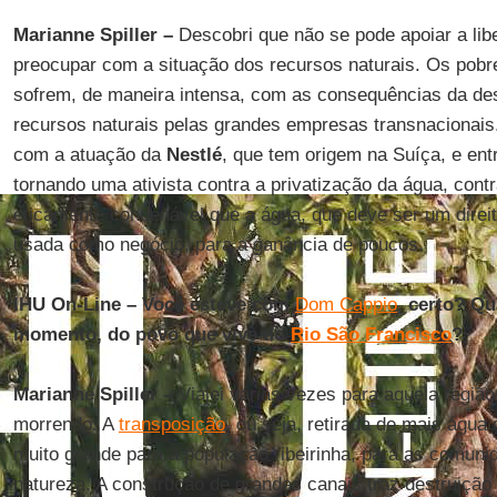
Marianne Spiller –
Descobri que não se pode apoiar a li
preocupar com a situação dos recursos naturais. Os pobr
sofrem, de maneira intensa, com as consequências da des
recursos naturais pelas grandes empresas transnaciona
com a atuação da
Nestlé
, que tem origem na Suíça, e ent
tornando uma ativista contra a privatização da água, cont
eticamente condenável que a água, que deve ser um direit
usada como negócio, para a ganância de poucos.
IHU On-Line – Você esteve com
Dom Cappio
, certo? Qu
momento, do povo que vive do
Rio São Francisco
?
Marianne Spiller –
Viajei várias vezes para aquela região
morrendo. A
transposição
, ou seja, retirada de mais água
muito grande para a população ribeirinha, para as comuni
natureza. A construção de grandes canais traz destruição