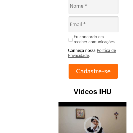
Eu concordo em
receber comunicações.
Conheça nossa
Política de
Privacidade
.
Vídeos IHU
play_circle_outline