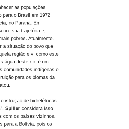
hecer as populações
o para o Brasil em 1972
cia
, no Paraná. Em
sobre sua trajetória e,
 mais pobres. Atualmente,
er a situação do povo que
aquela região e vi como este
is água deste rio, é um
 as comunidades indígenas e
truição para os biomas da
atou.
construção de hidrelétricas
a”.
Spiller
considera isso
s com os países vizinhos.
s para a Bolívia, pois os