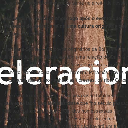
destruidor, no qual o homem se sente no direito de destrui
IHU On-Line – Você afirmou logo após o evento que a 
momento de descoberta de uma cultura originária qu
cultura era essa?
Marianne Spiller –
Os povos originários da Bolívia e Equ
diferente da Pátria Mãe, eles têm uma relação de amor à 
radical foi de um chanceler que disse “que, no capitalism
dinheiro, para o socialismo é o homem. Para nós, povos or
importante são as montanhas, as florestas, os rios. O h
Isso é muito interessante e traz uma visão totalmente dife
para esse lado.
Evo Morales
disse que “no século passad
direitos do homem, dos negros, dos homossexuais, das mu
todos os povos marginalizados.” Este século, entretanto,
aumentarmos o respeito à natureza não haverá um futuro