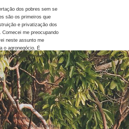
bertação dos pobres sem se
es são os primeiros que
truição e privatização dos
is. Comecei me preocupando
rei neste assunto me
ra o agronegócio. É
o para todos os seres, seja
al a situação, neste
 e vi como este rio está
 deste rio, é um problema
dades indígenas e para a
 para os biomas da catinga,