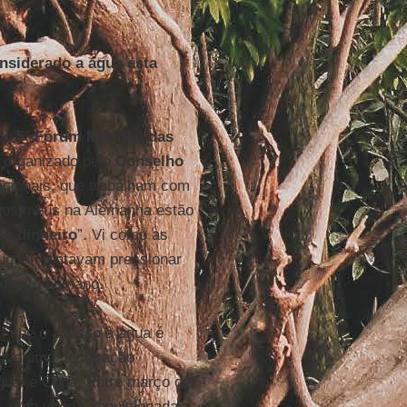
onsiderado a água esta
 do
5º Fórum Mundial das
i organizado pelo
Conselho
acionais, que trabalham com
migos meus na Alemanha estão
az dinheiro
”. Vi como as
uguai, tentavam pressionar
direito humano.
va que o acesso à água é
uve uma declaração
uguai e Cuba. Entre março de
 uma vitória impulsionada