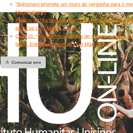
“Bolsonaro promete um muro de vergonha para o mei
Marcio Astrini
Palácio do Planalto transformou-se em subsede da ba
especial com Márcio Astrini
COP-21: “Não se trata apenas de substituir Kyoto, m
feito”. Entrevista especial com Márcio Astrini
⚠️
Comunicar erro