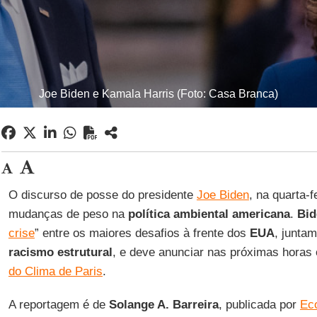
Joe Biden e Kamala Harris (Foto: Casa Branca)
O discurso de posse do presidente
Joe Biden
, na quarta-f
mudanças de peso na
política ambiental americana
.
Bid
crise
” entre os maiores desafios à frente dos
EUA
, junta
racismo estrutural
, e deve anunciar nas próximas horas 
do Clima de Paris
.
A reportagem é de
Solange A. Barreira
, publicada por
Ec