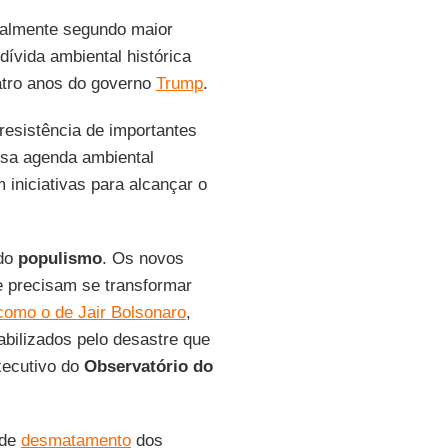
ualmente segundo maior
ívida ambiental histórica
atro anos do governo
Trump
.
resistência de importantes
nsa agenda ambiental
 iniciativas para alcançar o
do
populismo
. Os novos
e precisam se transformar
como o de Jair Bolsonaro
,
bilizados pelo desastre que
xecutivo do
Observatório do
 de
desmatamento
dos