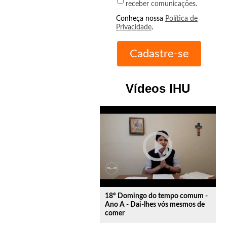
receber comunicações.
Conheça nossa
Política de
Privacidade
.
Vídeos IHU
play_circle_outline
18º Domingo do tempo comum -
Ano A - Dai-lhes vós mesmos de
comer