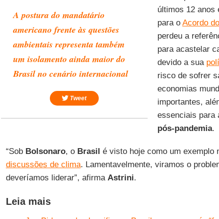
últimos 12 anos
A postura do mandatário
para o
Acordo do
americano frente às questões
perdeu a referên
ambientais representa também
para acastelar 
um isolamento ainda maior do
devido a sua
pol
Brasil no cenário internacional
risco de sofrer 
economias mundi
Tweet
importantes, alé
essenciais para
pós-pandemia
.
“Sob
Bolsonaro
, o
Brasil
é visto hoje como um exemplo n
discussões de clima
. Lamentavelmente, viramos o probl
deveríamos liderar”, afirma
Astrini
.
Leia mais