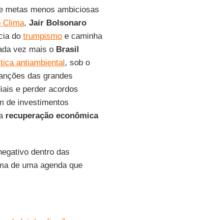
 e metas menos ambiciosas
 Clima
,
Jair Bolsonaro
cia do
trumpismo
e caminha
cada vez mais o
Brasil
ítica antiambiental
, sob o
sanções das grandes
ais e perder acordos
m de investimentos
 a
recuperação econômica
egativo dentro das
ema de uma agenda que