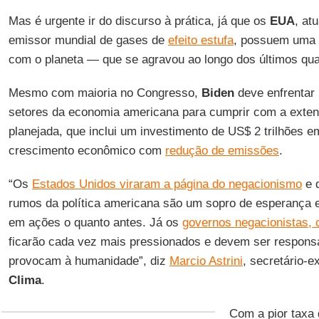
Mas é urgente ir do discurso à prática, já que os
EUA
, at
emissor mundial de gases de
efeito estufa
, possuem uma d
com o planeta — que se agravou ao longo dos últimos qu
Mesmo com maioria no Congresso,
Biden
deve enfrentar 
setores da economia americana para cumprir com a exte
planejada, que inclui um investimento de US$ 2 trilhões em
crescimento econômico com
redução de emissões
.
“Os
Estados Unidos viraram a página do negacionismo
e 
rumos da política americana são um sopro de esperança 
em ações o quanto antes. Já os
governos negacionistas, 
ficarão cada vez mais pressionados e devem ser responsa
provocam à humanidade”, diz
Marcio Astrini
, secretário-e
Clima
.
Com a pior taxa