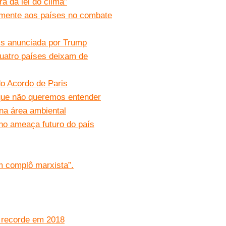
a da lei do clima”
amente aos países no combate
is anunciada por Trump
uatro países deixam de
do Acordo de Paris
 que não queremos entender
 na área ambiental
rno ameaça futuro do país
um complô marxista”.
 recorde em 2018