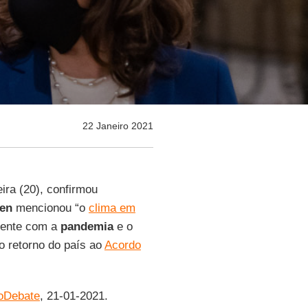
22 Janeiro 2021
eira (20), confirmou
en
mencionou “o
clima em
mente com a
pandemia
e o
o retorno do país ao
Acordo
oDebate
, 21-01-2021.