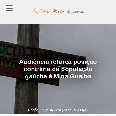
Audiência reforça posição
contrária da população
gaúcha à Mina Guaíba
Carvão | Foto: ONG Amigos da Terra Brasil