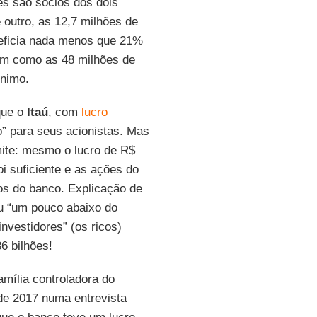
es são sócios dos dois
outro, as 12,7 milhões de
neficia nada menos que 21%
sim como as 48 milhões de
inimo.
que o
Itaú
, com
lucro
o” para seus acionistas. Mas
mite: mesmo o lucro de R$
i suficiente e as ações do
os do banco. Explicação de
ou “um pouco abaixo do
investidores” (os ricos)
6 bilhões!
família controladora do
de 2017 numa entrevista