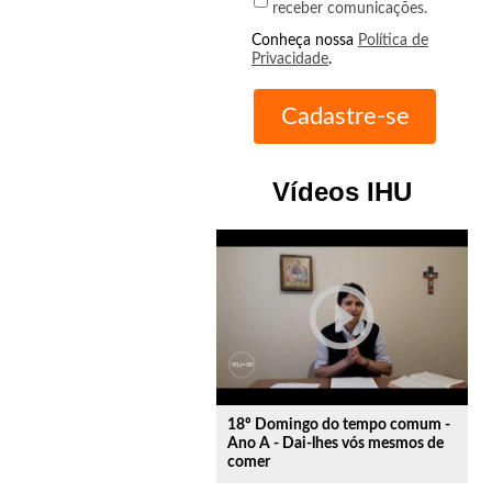
receber comunicações.
Conheça nossa
Política de
Privacidade
.
Vídeos IHU
play_circle_outline
18º Domingo do tempo comum -
Ano A - Dai-lhes vós mesmos de
comer