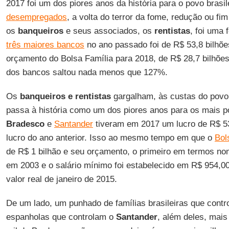
2017 foi um dos piores anos da história para o povo brasi
desempregados
, a volta do terror da fome, redução ou fi
os
banqueiros
e seus associados, os
rentistas
, foi uma 
três maiores bancos
no ano passado foi de R$ 53,8 bilhõ
orçamento do Bolsa Família para 2018, de R$ 28,7 bilhões
dos bancos saltou nada menos que 127%.
Os
banqueiros e rentistas
gargalham, às custas do povo 
passa à história como um dos piores anos para os mais p
Bradesco
e
Santander
tiveram em 2017 um lucro de R$ 53
lucro do ano anterior. Isso ao mesmo tempo em que o
Bol
de R$ 1 bilhão e seu orçamento, o primeiro em termos no
em 2003 e o salário mínimo foi estabelecido em R$ 954,
valor real de janeiro de 2015.
De um lado, um punhado de famílias brasileiras que cont
espanholas que controlam o
Santander
, além deles, mais