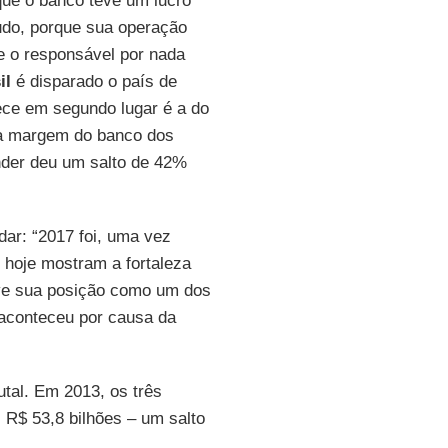
que o banco teve um lucro
udo, porque sua operação
se o responsável por nada
il
é disparado o país de
ece em segundo lugar é a do
da margem do banco dos
ander deu um salto de 42%
dar: “2017 foi, uma vez
 hoje mostram a fortaleza
e sua posição como um dos
 aconteceu por causa da
tal. Em 2013, os três
 R$ 53,8 bilhões – um salto