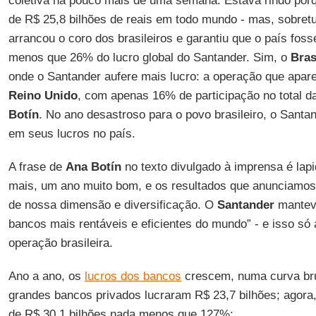
coletiva há pouco mais de uma semana. Estava rindo por
de R$ 25,8 bilhões de reais em todo mundo - mas, sobret
arrancou o coro dos brasileiros e garantiu que o país fos
menos que 26% do lucro global do Santander. Sim, o
Bras
onde o Santander aufere mais lucro: a operação que apar
Reino Unido
, com apenas 16% de participação no total 
Botín
. No ano desastroso para o povo brasileiro, o Sant
em seus lucros no país.
A frase de
Ana Botín
no texto divulgado à imprensa é lapi
mais, um ano muito bom, e os resultados que anunciamos
de nossa dimensão e diversificação. O
Santander
mantev
bancos mais rentáveis e eficientes do mundo” - e isso só
operação brasileira.
Ano a ano, os
lucros dos bancos
crescem, numa curva bru
grandes bancos privados lucraram R$ 23,7 bilhões; agora,
de R$ 30,1 bilhões nada menos que 127%: