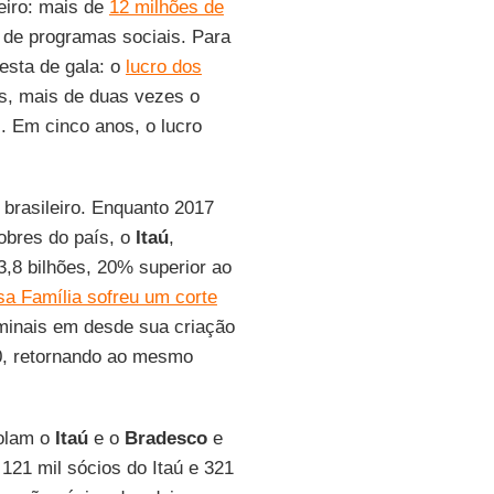
leiro: mais de
12 milhões de
m de programas sociais. Para
festa de gala: o
lucro dos
es, mais de duas vezes o
. Em cinco anos, o lucro
brasileiro. Enquanto 2017
obres do país, o
Itaú
,
,8 bilhões, 20% superior ao
sa Família sofreu um corte
minais em desde sua criação
00, retornando ao mesmo
rolam o
Itaú
e o
Bradesco
e
 121 mil sócios do Itaú e 321