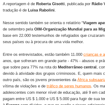
A reportagem é de
Roberta Gisotti
, publicada por
Rádio 
tradução é de
Luisa Rabolini
.
Nesse sentido também se orienta o relatório “
Viagem apa
de setembro pela
OIM-Organização Mundial para as Mi
base em 22.000 testemunhos de refugiados que cruzara
seus países ou à procura de uma vida melhor.
Entre os entrevistados, estão também 11.000
crianças e 
anos, que sofreram em grande parte - 47% - abusos e prá
que sobre para 77% na rota do
Mediterrâneo central
, co
devido à atividade dos grupos criminosos. E, quem mais c
outro país, são os jovens provenientes da
África subsaari
vítima de violações e de
tráfico de seres humanos
. Os ma
adolescentes com menor nível de educação, até 9 em cad
pagam entre US $ 1.000 e US $ 5.000 para fugir de sua t