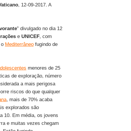
Vaticano
, 12-09-2017. A
vorante
” divulgado no dia 12
grações
e
UNICEF
, com
m o
Mediterrâneo
fugindo de
adolescentes
menores de 25
ticas de exploração, número
nsiderada a mais perigosa
orre riscos do que qualquer
ana
, mais de 70% acaba
is explorados são
a 10. Em média, os jovens
erra e muitas vezes chegam