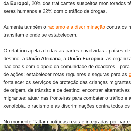
da
Europol
, 20% dos traficantes suspeitos monitorados t
seres humanos e 22% com o tráfico de drogas.
Aumenta também o
racismo e a discriminação
contra os m
transitam e onde se estabelecem.
O relatório apela a todas as partes envolvidas - países de
destino, a
União Africana
, a
União Europeia
, as organiz
nacionais com o apoio da comunidade de doadores - para 
de ações: estabelecer rotas regulares e seguras para as
c
fortalecer os serviços de proteção das crianças migrante
de origem, de trânsito e de destino; encontrar alternativa
migrantes; atuar nas fronteiras para combater o tráfico e
xenofobia, o racismo e as discriminações contra todos os
No momento "faltam políticas reais e integradas por parte
União Europeia
", como destaca
Andrea Iacomini
, porta-v