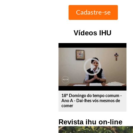
Vídeos IHU
play_circle_outline
18º Domingo do tempo comum -
Ano A - Dai-lhes vós mesmos de
comer
Revista ihu on-line