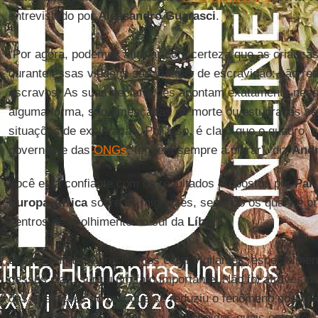
entrevistado por
Alessandro Guarasci
.
“Por agora, podemos afirmar com certeza que as crianças
durante essas viagens são vítimas de escravidão: são re
escravos. As suas declarações apontam exatamente nessa
alguma forma, são ameaçadas de morte ou estupradas se 
situações de exploração. Por isso, é claro que o quadro,
governos e das
ONGs
, tenderá sempre a piorar”, diz
Andr
Você está confiante com os resultados propostos por
Pari
Europa-África
sobre os migrantes, segundo os quais é pr
centros de acolhimento no sul da
Líbia
?
Estou confiante; precisamos estar vigilantes, especialmen
desses dias, surgiu um fato importante. Não foi através d
das operações no mar que se reduziu o fenômeno dos flu
que hoje eram inevitáveis e a respeito dos quais estamos 