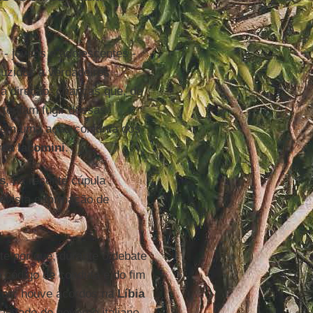
 - jovens e adolescentes -
duzidos a verdadeiros
 direção: crianças que, de
tentam fugir dessas
 sem uma ação conjunta dos
ea Iacomini
.
s
, na recente cúpula
evista e formação de
te por que, durante o debate
o código de conduta e do fim
xos; houve acordos na
Líbia
ao lado do governo italiano.