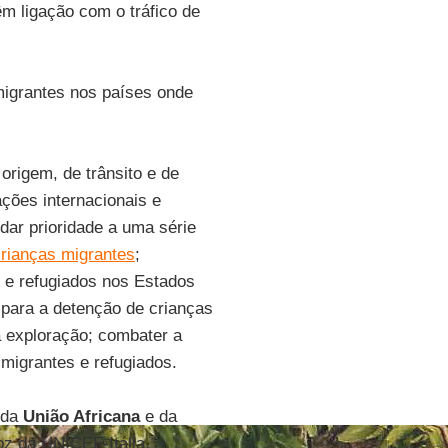
êm ligação com o tráfico de
igrantes nos países onde
 origem, de trânsito e de
ações internacionais e
dar prioridade a uma série
rianças migrantes
;
s e refugiados nos Estados
s para a detenção de crianças
 a exploração; combater a
 migrantes e refugiados.
 da
União Africana
e da
oz da UNICEF-Itália,