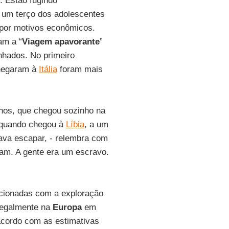
. Estão fugindo
s um terço dos adolescentes
 por motivos econômicos.
am a “
Viagem apavorante
”
hados. No primeiro
hegaram à
Itália
foram mais
anos, que chegou sozinho na
, quando chegou à
Líbia
, a um
ntava escapar, - relembra com
tiam. A gente era um escravo.
lacionadas com a exploração
legalmente na
Europa
em
 acordo com as estimativas