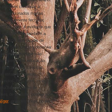
 possível continuar a
tão aprisionados muitas
 absolutamente fechada;
ima de tudo, é evidente que
ete nada de bom também a
mos dizer que depois de
istia. Será preciso observar
nte em ajudas que não
so investir em educação,
 em cada dez crianças,
ue estamos falando,
e nulos. Pois bem, investir
uma futura classe de
ses de trânsito, porque não
Níger
, grandes áreas do país