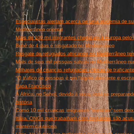
Leia mais
Especialistas alertam acerca de uma epidemia de su
Mediterrâneo oriental
Mais de 100 mil imigrantes chegaram à Europa pelo
Bebê de 4 dias é resgatado no Mediterrâneo
Resgate de refugiados africanos no Mediterrâneo tem
Mais de seis mil pessoas salvas no Mediterrâneo nu
Milhares de crianças refugiadas vítimas de traficant
“O tráfico de pessoas é um flagelo aberrante e escr
Papa Francisco
A África, no Sahel, devido à seca, está se preparan
história
Como 10 mil criancas imigrantes 'sumiram' sem deix
Itália. ONGs que trabalham com migrantes são acusa
mantém cautelosa