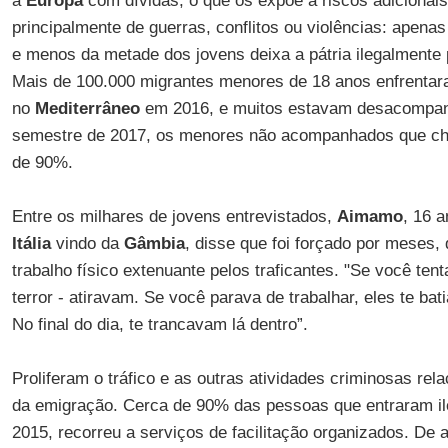
à
Europa
com dívidas, o que os expõe a riscos adicionais
principalmente de guerras, conflitos ou violências: apena
e menos da metade dos jovens deixa a pátria ilegalmente
Mais de 100.000 migrantes menores de 18 anos enfrentar
no
Mediterrâneo
em 2016, e muitos estavam desacompan
semestre de 2017, os menores não acompanhados que c
de 90%.
Entre os milhares de jovens entrevistados,
Aimamo
, 16 
Itália
vindo da
Gâmbia
, disse que foi forçado por meses
trabalho físico extenuante pelos traficantes. "Se você te
terror - atiravam. Se você parava de trabalhar, eles te ba
No final do dia, te trancavam lá dentro”.
Proliferam o tráfico e as outras atividades criminosas re
da emigração. Cerca de 90% das pessoas que entraram i
2015, recorreu a serviços de facilitação organizados. De