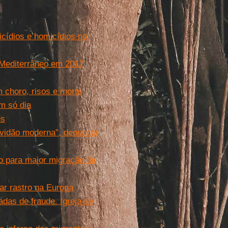
icídios e homicídios no
 Mediterrâneo em 2017
 choro, risos e morte
m só dia
es
avidão moderna”, denuncia
do para maior migração da
ar rastro na Europa
das de fraude. Igreja se