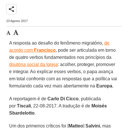
share
23 Agosto 2017
A resposta ao desafio do fenômeno migratório,
de
acordo com
Francisco
, pode ser articulada em torno
de quatro verbos fundamentados nos princípios da
doutrina social da Igreja
: acolher, proteger, promover
e integrar. Ao explicar esses verbos, o papa avança
em total confronto com as respostas que a política vai
formulando cada vez mais abertamente na
Europa
.
A reportagem é de
Carlo Di Cicco
, publicada
por
Tiscali
, 22-08-2017. A tradução é de
Moisés
Sbardelotto
.
Um dos primeiros críticos foi [
Matteo
]
Salvini
, mas