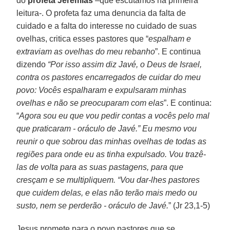
do
profeta Jeremias
–que escutamos na primeira
leitura-. O profeta faz uma denuncia da falta de
cuidado e a falta do interesse no cuidado de suas
ovelhas, critica esses pastores que “
espalham e
extraviam as ovelhas do meu rebanho
”. E continua
dizendo
“Por isso assim diz Javé, o Deus de Israel,
contra os pastores encarregados de cuidar do meu
povo: Vocês espalharam e expulsaram minhas
ovelhas e não se preocuparam com elas
”. E continua:
“
Agora sou eu que vou pedir contas a vocês pelo mal
que praticaram - oráculo de Javé.” Eu mesmo vou
reunir o que sobrou das minhas ovelhas de todas as
regiões para onde eu as tinha expulsado. Vou trazê-
las de volta para as suas pastagens, para que
cresçam e se multipliquem. “Vou dar-lhes pastores
que cuidem delas, e elas não terão mais medo ou
susto, nem se perderão - oráculo de Javé.
” (Jr 23,1-5)
Jesus promete para o povo pastores que se